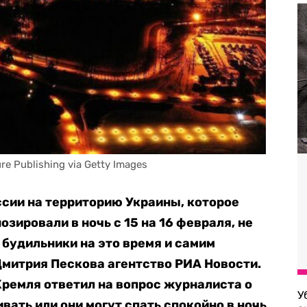
re Publishing via Getty Images
сии на территорию Украины, которое
зировали в ночь с 15 на 16 февраля, не
 будильники на это время и самим
митрия Пескова агентство РИА Новости.
ремля ответил на вопрос журналиста о
У
вать или они могут спать спокойно в ночь