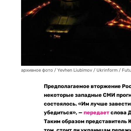
архивное фото / Yevhen Liubimov / Ukrinform / Futu
Предполагаемое вторжение Рос
некоторые западные СМИ прогно
состоялось. «Им лучше завести
убедиться», —
передает
слова Д
Таким образом представитель К
том, стоит ли украинцам пережи