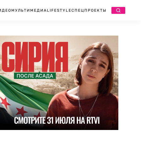
ИДЕО
МУЛЬТИМЕДИА
LIFESTYLE
СПЕЦПРОЕКТЫ