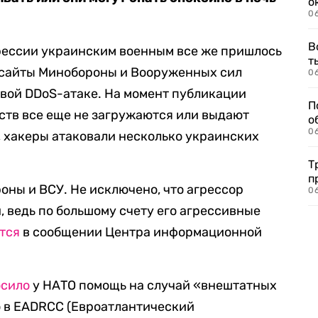
о
06
В
рессии украинским военным все же пришлось
т
я сайты Минобороны и Вооруженных сил
06
овой DDoS-атаке. На момент публикации
П
ств все еще не загружаются или выдают
о
06
, хакеры атаковали несколько украинских
Т
п
ны и ВСУ. Не исключено, что агрессор
06
, ведь по большому счету его агрессивные
тся
в сообщении Центра информационной
осило
у НАТО помощь на случай «внештатных
 в EADRCC (Евроатлантический