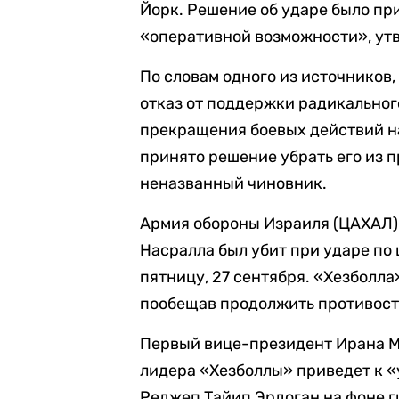
Йорк. Решение об ударе было пр
«оперативной возможности», ут
По словам одного из источников,
отказ от поддержки радикально
прекращения боевых действий н
принято решение убрать его из 
неназванный чиновник.
Армия обороны Израиля (ЦАХАЛ)
Насралла был убит при ударе по
пятницу, 27 сентября. «Хезболл
пообещав продолжить противост
Первый вице-президент Ирана 
лидера «Хезболлы» приведет к 
Реджеп Тайип Эрдоган на фоне 