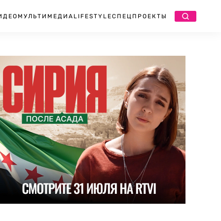
ИДЕО
МУЛЬТИМЕДИА
LIFESTYLE
СПЕЦПРОЕКТЫ