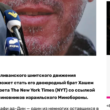
 ливанского шиитского движения
может стать его двоюродный брат Хашем
зета The New York Times (NYT) со ссылкой
чиновников израильского Минобороны.
«
Сафи ад-Дин — один из немногих оставшихся в