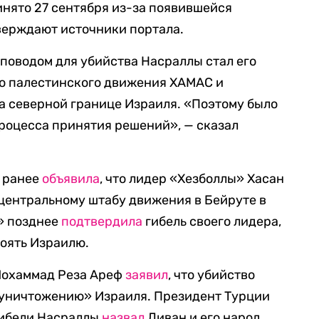
инято 27 сентября из-за появившейся
верждают источники портала.
 поводом для убийства Насраллы стал его
го палестинского движения ХАМАС и
а северной границе Израиля. «Поэтому было
процесса принятия решений», — сказал
 ранее
объявила
, что лидер «Хезболлы» Хасан
 центральному штабу движения в Бейруте в
а» позднее
подтвердила
гибель своего лидера,
оять Израилю.
Мохаммад Реза Ареф
заявил
, что убийство
«уничтожению» Израиля. Президент Турции
гибели Насраллы
назвал
Ливан и его народ