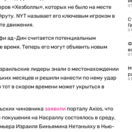
и
0
ров «Хезболлы», которых не было на месте
йруту. NYT называет его ключевым игроком в
С
те движения.
Г
07
афи ад-Дин считается потенциальным
Ф
 время. Теперь его могут объявить новым
в
07
М
израильские лидеры знали о местонахождении
р
ких месяцев и решили нанести по нему удар
07
о тот в скором времени может укрыться в
льских чиновника
заявили
порталу Axios, что
покушения на Насраллу состоялось в среду,
емьера Израиля Биньямина Нетаньяху в Нью-