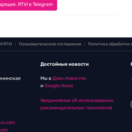
дящее. RTVI в Telegram
И RTVI
|
Пользовательское соглашение
|
Политика обработки
Достойные новости
Ленинская
Мы в
Дзен.Новостях
и
Google.News
Уведомление об использовании
рекомендательных технологий
vi.com
.com