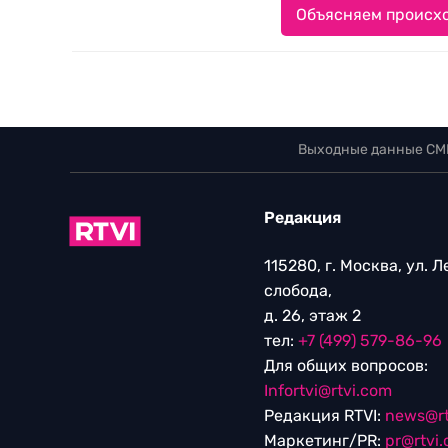
Объясняем происхо
Выходные данные СМ
Редакция
115280, г. Москва, ул. 
слобода,
д. 26, этаж 2
тел:
+7 (499) 579-86-96
Для общих вопросов:
Infortvi@rtvi.com
Редакция RTVI:
news@rt
Маркетинг/PR:
pr@rtvi