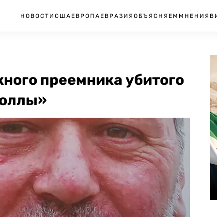
НОВОСТИ
США
ЕВРОПА
ЕВРАЗИЯ
ОБЪЯСНЯЕМ
МНЕНИЯ
В
жного преемника убитого
боллы»