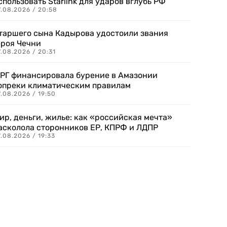
спользовать Starlink для ударов вглубь РФ
7.08.2026 / 20:58
таршего сына Кадырова удостоили звания
ероя Чечни
.08.2026 / 20:31
РГ финансировала бурение в Амазонии
опреки климатическим правилам
.08.2026 / 19:50
ир, деньги, жилье: как «российская мечта»
асколола сторонников ЕР, КПРФ и ЛДПР
.08.2026 / 19:33