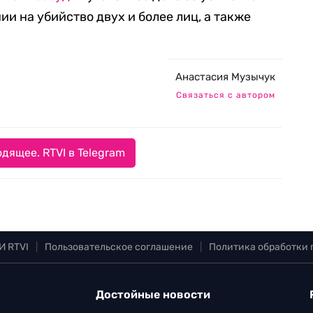
и на убийство двух и более лиц, а также
Анастасия Музычук
Связаться с автором
дящее. RTVI в Telegram
И RTVI
|
Пользовательское соглашение
|
Политика обработки
Достойные новости