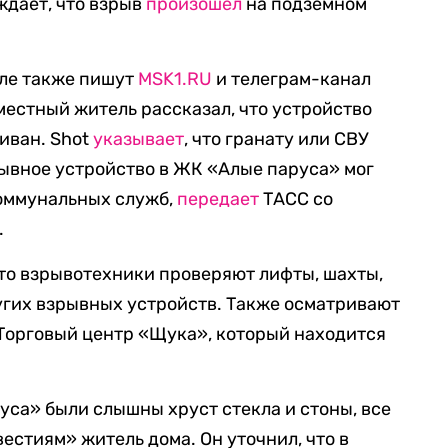
рждает, что взрыв
произошел
на подземном
лле также пишут
MSK1.RU
и телеграм-канал
 местный житель рассказал, что устройство
иван. Shot
указывает
, что гранату или СВУ
рывное устройство в ЖК «Алые паруса» мог
коммунальных служб,
передает
ТАСС со
.
что взрывотехники проверяют лифты, шахты,
угих взрывных устройств. Также осматривают
Торговый центр «Щука», который находится
уса» были слышны хруст стекла и стоны, все
естиям» житель дома. Он уточнил, что в