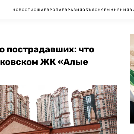
НОВОСТИ
США
ЕВРОПА
ЕВРАЗИЯ
ОБЪЯСНЯЕМ
МНЕНИЯ
В
о пострадавших: что
осковском ЖК «Алые