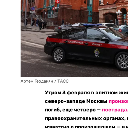
Артем Геодакян / ТАСС
Утром 3 февраля в элитном жи
северо-западе Москвы
произ
погиб, еще четверо —
пострада
правоохранительных органах,
известно о произошедшем — в 