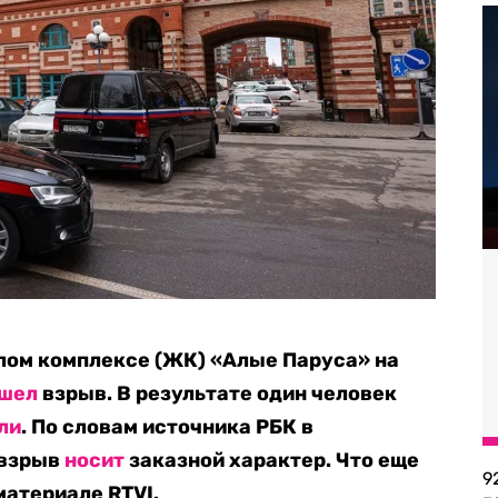
лом комплексе (ЖК) «Алые Паруса» на
ошел
взрыв. В результате один человек
ли
. По словам источника РБК в
 взрыв
носит
заказной характер. Что еще
9
материале RTVI.