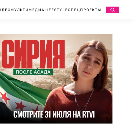
ИДЕО
МУЛЬТИМЕДИА
LIFESTYLE
СПЕЦПРОЕКТЫ