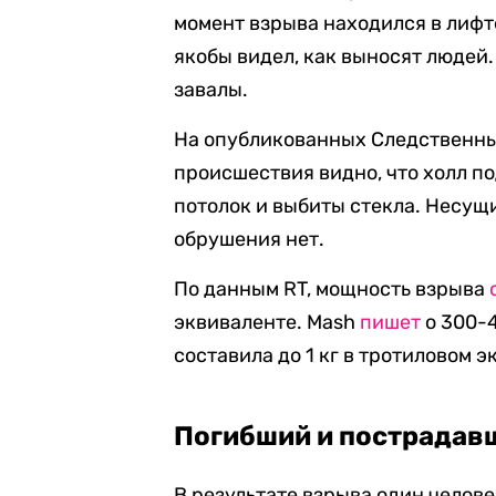
момент взрыва находился в лифте
якобы видел, как выносят людей.
завалы.
На опубликованных Следственным
происшествия видно, что холл п
потолок и выбиты стекла. Несущ
обрушения нет.
По данным RT, мощность взрыва
эквиваленте. Mash
пишет
о 300-
составила до 1 кг в тротиловом э
Погибший и пострадав
В результате взрыва один челове