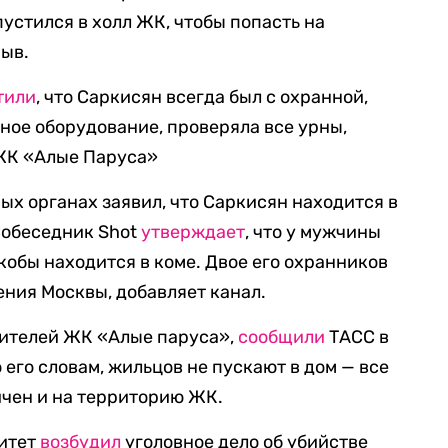
устился в холл ЖК, чтобы попасть на
рыв.
тили
, что Саркисян всегда был с охранной,
ьное оборудование, проверяла все урны,
 ЖК «Алые Паруса»
ых органах заявил, что Саркисян находится в
Собеседник Shot
утверждает
, что у мужчины
якобы находится в коме. Двое его охранников
ния Москвы, добавляет канал.
ителей ЖК «Алые паруса»,
сообщили
ТАСС в
его словам, жильцов не пускают в дом — все
ичен и на территорию ЖК.
митет
возбудил
уголовное дело об убийстве