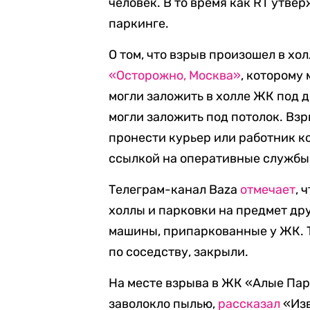
человек. В то время как RT утве
паркинге.
О том, что взрыв произошел в хо
«Осторожно, Москва»
, которому
могли заложить в холле ЖК под д
могли заложить под потолок. Вз
пронести курьер или работник 
ссылкой на оперативные службы
Телеграм-канал Baza
отмечает
, 
холлы и парковки на предмет др
машины, припаркованные у ЖК. 
по соседству, закрыли.
На месте взрыва в ЖК «Алые Пар
заволокло пылью,
рассказал
«Изв