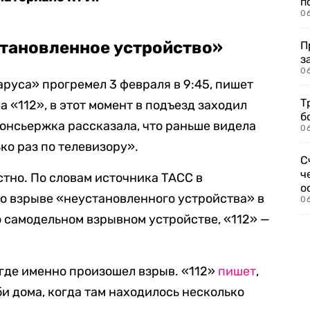
п
0
становленное устройство»
П
з
0
руса» прогремел 3 февраля в 9:45, пишет
Т
 «112», в этот момент в подъезд заходил
б
Консьержка рассказала, что раньше видела
0
ько раз по телевизору».
С
ч
стно. По словам источника ТАСС в
о
 о взрыве «неустановленного устройства» в
0
о самодельном взрывном устройстве, «112» —
 где именно произошел взрыв. «112»
пишет
,
би дома, когда там находилось несколько