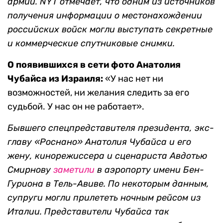
армии. NYT отмечает, что одним из источников
получения информации о местонахождении
российских войск могли выступать секретные
и коммерческие спутниковые снимки.
О появившихся в сети фото Анатолия
Чубайса из Израиля:
«У нас нет ни
возможностей, ни желания следить за его
судьбой. У нас он не работает».
Бывшего спецпредставителя президента, экс-
главу «Роснано» Анатолия Чубайcа и его
жену, кинорежиссера и сценариста Авдотью
Смирнову
заметили
в аэропорту имени Бен-
Гуриона в Тель-Авиве. По некоторым данным,
супруги могли прилететь ночным рейсом из
Италии. Представители Чубайса так