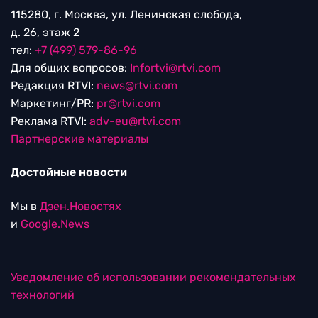
115280, г. Москва, ул. Ленинская слобода,
д. 26, этаж 2
тел:
+7 (499) 579-86-96
Для общих вопросов:
Infortvi@rtvi.com
Редакция RTVI:
news@rtvi.com
Маркетинг/PR:
pr@rtvi.com
Реклама RTVI:
adv-eu@rtvi.com
Партнерские материалы
Достойные новости
Мы в
Дзен.Новостях
и
Google.News
Уведомление об использовании рекомендательных
технологий