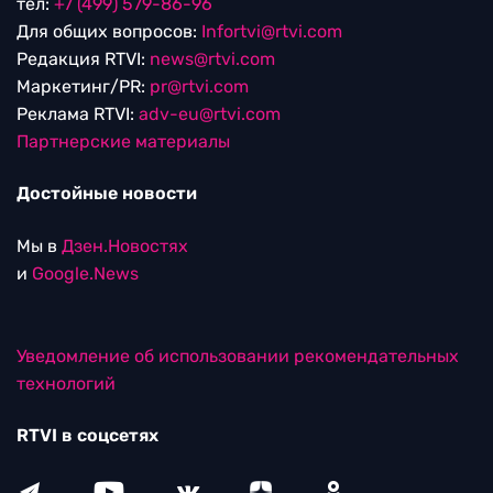
тел:
+7 (499) 579-86-96
Для общих вопросов:
Infortvi@rtvi.com
Редакция RTVI:
news@rtvi.com
Маркетинг/PR:
pr@rtvi.com
Реклама RTVI:
adv-eu@rtvi.com
Партнерские материалы
Достойные новости
Мы в
Дзен.Новостях
и
Google.News
Уведомление об использовании рекомендательных
технологий
RTVI в соцсетях