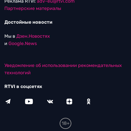
Реклама RTVI:
adv-eu@rtvi.com
Партнерские материалы
Достойные новости
Мы в
Дзен.Новостях
и
Google.News
Уведомление об использовании рекомендательных
технологий
RTVI в соцсетях
18+