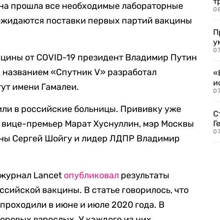
т
ина прошла все необходимые лабораторные
0
ожидаются поставки первых партий вакцины
П
у
07
кцины от COVID-19 президент Владимир Путин
д названием «‎Спутник V» разработал
«
и
ут имени Гамалеи.
0
или в российские больницы. Прививку уже
С
, вице-премьер Марат Хуснуллин, мэр Москвы
Г
07
оны Сергей Шойгу и лидер ЛДПР Владимир
 журнал Lancet
опубликовал
результаты
сийской вакцины. В статье говорилось, что
роходили в июне и июле 2020 года. В
оровых взрослых. У каждого из них