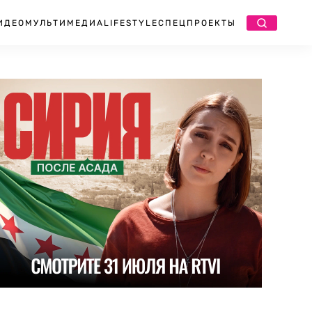
ИДЕО
МУЛЬТИМЕДИА
LIFESTYLE
СПЕЦПРОЕКТЫ