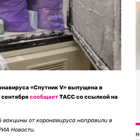
онавируса «Спутник V» выпущена в
8 сентября
сообщает
ТАСС со ссылкой на
 вакцины от коронавируса направили в
РИА Новости.
М