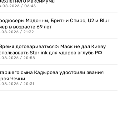
рехлетнего максимума
8.08.2026 / 06:45
родюсеры Мадонны, Бритни Спирс, U2 и Blur
мер в возрасте 69 лет
.08.2026 / 21:32
Время договариваться»: Маск не дал Киеву
спользовать Starlink для ударов вглубь РФ
7.08.2026 / 20:58
таршего сына Кадырова удостоили звания
ероя Чечни
.08.2026 / 20:31