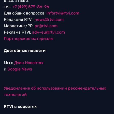
д. 26, этаж 2
тел:
+7 (499) 579-86-96
Для общих вопросов:
Infortvi@rtvi.com
Редакция RTVI:
news@rtvi.com
Маркетинг/PR:
pr@rtvi.com
Реклама RTVI:
adv-eu@rtvi.com
Партнерские материалы
Достойные новости
Мы в
Дзен.Новостях
и
Google.News
Уведомление об использовании рекомендательных
технологий
RTVI в соцсетях