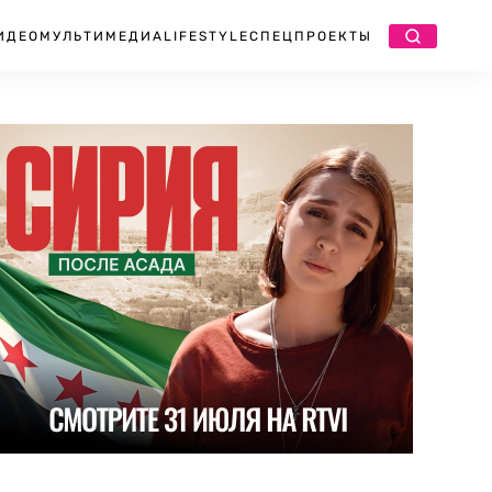
ИДЕО
МУЛЬТИМЕДИА
LIFESTYLE
СПЕЦПРОЕКТЫ