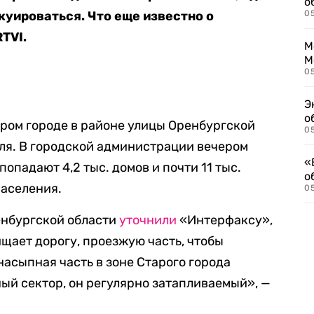
о
куироваться. Что еще известно о
0
TVI.
М
М
05
Э
о
ром городе в районе улицы Оренбургской
05
еля. В городской администрации вечером
«
 попадают 4,2 тыс. домов и почти 11 тыс.
о
населения.
05
енбургской области
уточнили
«Интерфаксу»,
ищает дорогу, проезжую часть, чтобы
насыпная часть в зоне Старого города
ный сектор, он регулярно затапливаемый», —