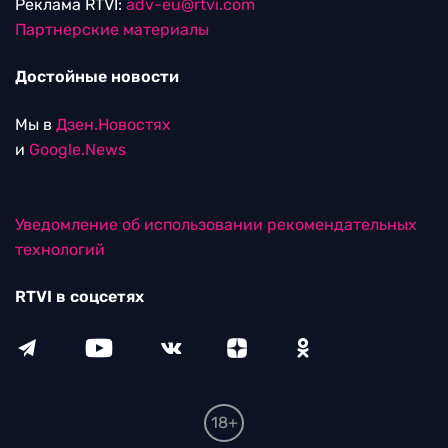
Реклама RTVI:
adv-eu@rtvi.com
Партнерские материалы
Достойные новости
Мы в
Дзен.Новостях
и
Google.News
Уведомление об использовании рекомендательных
технологий
RTVI в соцсетях
18+