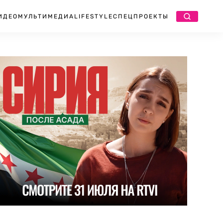
ИДЕО
МУЛЬТИМЕДИА
LIFESTYLE
СПЕЦПРОЕКТЫ