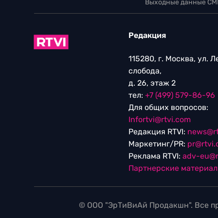
Выходные данные СМ
Редакция
115280, г. Москва, ул. 
слобода,
д. 26, этаж 2
тел:
+7 (499) 579-86-96
Для общих вопросов:
Infortvi@rtvi.com
Редакция RTVI:
news@rt
Маркетинг/PR:
pr@rtvi
Реклама RTVI:
adv-eu@r
Партнерские материа
© ООО "ЭрТиВиАй Продакшн". Все пр