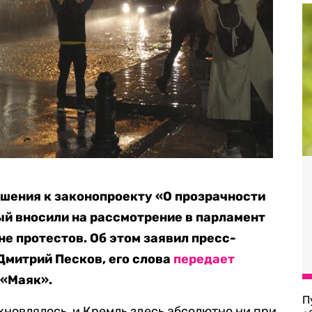
ошения к законопроекту «О прозрачности
ый вносили на рассмотрение в парламент
оне протестов. Об этом заявил пресс-
Дмитрий Песков, его слова
передает
 «Маяк».
П
хновлялось, и Кремль здесь абсолютно ни при