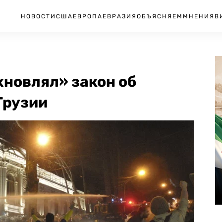
НОВОСТИ
США
ЕВРОПА
ЕВРАЗИЯ
ОБЪЯСНЯЕМ
МНЕНИЯ
В
хновлял» закон об
Грузии