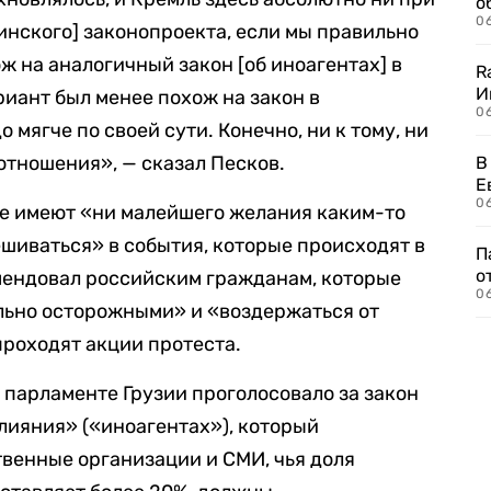
о
06
зинского] законопроекта, если мы правильно
ж на аналогичный закон [об иноагентах] в
R
И
иант был менее похож на закон в
0
 мягче по своей сути. Конечно, ни к тому, ни
отношения», — сказал Песков.
В
Е
06
 не имеют «ни малейшего желания каким-то
шиваться» в события, которые происходят в
П
о
мендовал российским гражданам, которые
06
ельно осторожными» и «воздержаться от
проходят акции протеста.
 парламенте Грузии проголосовало за закон
лияния» («иноагентах»), который
твенные организации и СМИ, чья доля