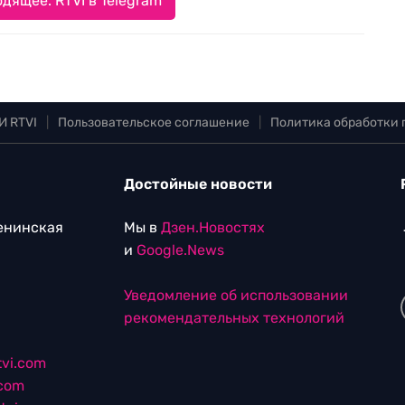
дящее. RTVI в Telegram
И RTVI
|
Пользовательское соглашение
|
Политика обработки
Достойные новости
Ленинская
Мы в
Дзен.Новостях
и
Google.News
Уведомление об использовании
рекомендательных технологий
vi.com
.com