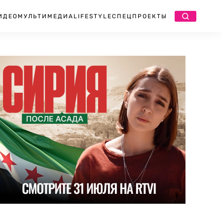
ИДЕО
МУЛЬТИМЕДИА
LIFESTYLE
СПЕЦПРОЕКТЫ