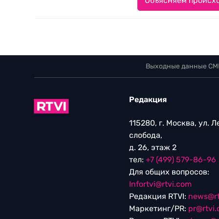
Объясняем происхо
Выходные данные СМ
Редакция
115280, г. Москва, ул. 
слобода,
д. 26, этаж 2
тел:
+7 (499) 579-86-96
Для общих вопросов:
Infortvi@rtvi.com
Редакция RTVI:
news@rt
Маркетинг/PR:
pr@rtvi