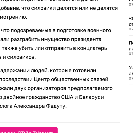
07
бавив, что силовики делятся или не делятся
смотрению.
«
о
, что подозреваемые в подготовке военного
07
вали разграбить имущество президента
П
 также убить или отправить в концлагерь
л
07
 и силовиков.
У
задержании людей, которые готовили
э
 Впоследствии Центр общественных связей
07
ржали двух организаторов предполагаемого
о двойное гражданство США и Беларуси
олога Александра Федуту.