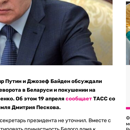
р Путин и Джозеф Байден обсуждали
ворота в Беларуси и покушении на
нко. Об этом 19 апреля
сообщает
ТАСС со
емля Дмитрия Пескова.
Ф
секретарь президента не уточнил. Вместе с
м
нтировать причастность Белого дома к
Р