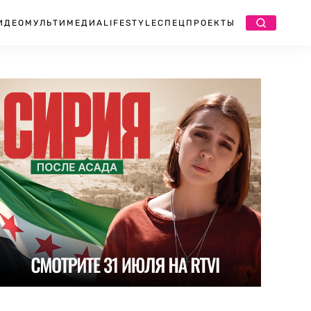
ИДЕО
МУЛЬТИМЕДИА
LIFESTYLE
СПЕЦПРОЕКТЫ