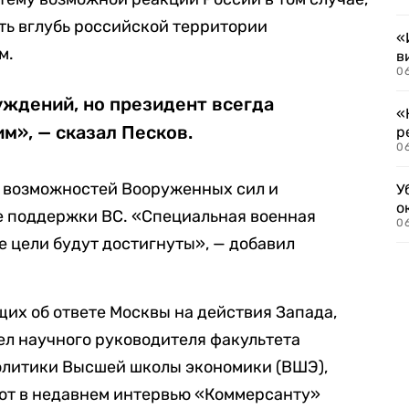
ть вглубь российской территории
«
м.
в
06
суждений, но президент всегда
«
м», — сказал Песков.
р
06
ет возможностей Вооруженных сил и
У
о
е поддержки ВС. «Специальная военная
06
е цели будут достигнуты», — добавил
щих об ответе Москвы на действия Запада,
ел научного руководителя факультета
олитики Высшей школы экономики (ВШЭ),
Тот в недавнем интервью «Коммерсанту»