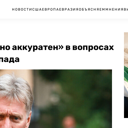
НОВОСТИ
США
ЕВРОПА
ЕВРАЗИЯ
ОБЪЯСНЯЕМ
МНЕНИЯ
В
но аккуратен» в вопросах
апада