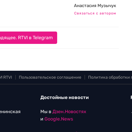
Анастасия Музычук
Связаться с автором
дящее. RTVI в Telegram
И RTVI
|
Пользовательское соглашение
|
Политика обработки
Достойные новости
Ленинская
Мы в
Дзен.Новостях
и
Google.News