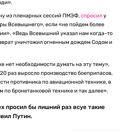
юди».
дну из пленарных сессий ПМЭФ,
спросил
у
ары Всевышнего», если «не пойдем более
ии». «Ведь Всевышний указал нам когда-то
разврат уничтожил огненным дождем Содом и
же нет необходимости думать на эту тему»,
в 20 раз выросло производство боеприпасов,
ти противника по авиационной технике, в
 по бронетанковой технике и так далее».
ех просил бы лишний раз всуе такие
явил Путин.