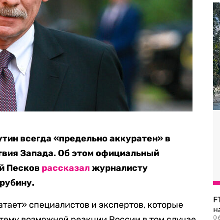
тин всегда «предельно аккуратен» в
твия Запада. Об этом официальный
й Песков
рассказал
журналисту
рубину.
F
атает» специалистов и экспертов, которые
н
тему возможной реакции России в том случае,
06