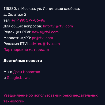
115280, г. Москва, ул. Ленинская слобода,
д. 26, этаж 2
тел:
+7 (499) 579-86-96
Для общих вопросов:
Infortvi@rtvi.com
Редакция RTVI:
news@rtvi.com
Маркетинг/PR:
pr@rtvi.com
Реклама RTVI:
adv-eu@rtvi.com
Партнерские материалы
Достойные новости
Мы в
Дзен.Новостях
и
Google.News
Уведомление об использовании рекомендательных
технологий