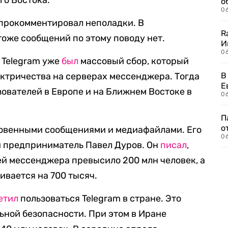
го Востока.
о
06
 прокомментировал неполадки. В
R
тоже сообщений по этому поводу нет.
И
0
е Telegram уже
был
массовый сбор, который
ктричества на серверах мессенджера. Тогда
В
Е
зователей в Европе и на Ближнем Востоке в
06
П
о
новенными сообщениями и медиафайлами. Его
06
и предприниматель Павел Дуров. Он
писал
,
ей мессенджера превысило 200 млн человек, а
ивается на 700 тысяч.
етил
пользоваться Telegram в стране. Это
ной безопасности. При этом в Иране