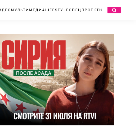
ИДЕО
МУЛЬТИМЕДИА
LIFESTYLE
СПЕЦПРОЕКТЫ