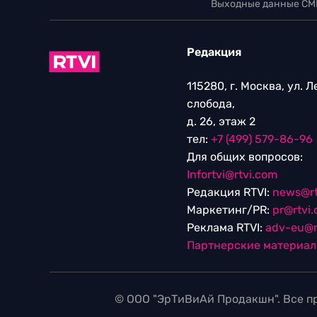
Выходные данные СМ
Редакция
115280, г. Москва, ул. 
слобода,
д. 26, этаж 2
тел:
+7 (499) 579-86-96
Для общих вопросов:
Infortvi@rtvi.com
Редакция RTVI:
news@rt
Маркетинг/PR:
pr@rtvi
Реклама RTVI:
adv-eu@r
Партнерские материа
© ООО "ЭрТиВиАй Продакшн". Все пр