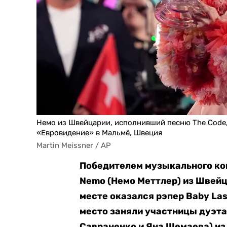
Немо из Швейцарии, исполнивший песню The Code,
«Евровидение» в Мальмё, Швеция
Martin Meissner / AP
Победителем музыкального к
Nemo (Немо Меттлер) из Швейца
месте оказался рэпер Baby Las
место заняли участницы дуэта 
Савраненко и Яна Шемаева) из