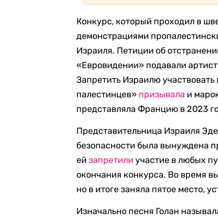
Конкурс, который проходил в шв
демонстрациями пропалестински
Израиля. Петиции об отстранени
«Евровидении» подавали артист
Запретить Израилю участвовать 
палестинцев»
призывала
и марок
представляла Францию в 2023 го
Представительница Израиля Эде
безопасности была вынуждена пр
ей
запретили
участие в любых пу
окончания конкурса. Во время в
но в итоге заняла пятое место, у
Изначально песня Голан называла