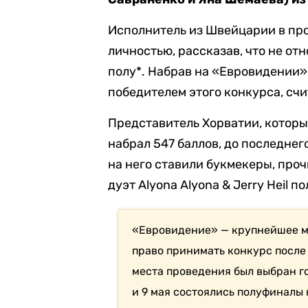
Исполнитель из Швейцарии в пр
личностью, рассказав, что не от
полу*. Набрав на «Евровидении»
победителем этого конкурса, сч
Представитель Хорватии, который
набрал 547 баллов, до последнег
на него ставили букмекеры, про
дуэт Alyona Alyonа & Jerry Heil п
«Евровидение» — крупнейшее м
право принимать конкурс после 
места проведения был выбран го
и 9 мая состоялись полуфиналы 