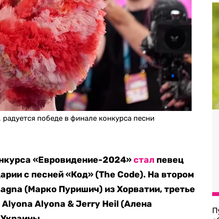
 радуется победе в финале конкурса песни
онкурса «Евровидение-2024»
стал
певец
рии с песней «Код» (The Code). На втором
agna (Марко Пуришич) из Хорватии, третье
Alyona Alyonа & Jerry Heil (Алена
П
 Украины.