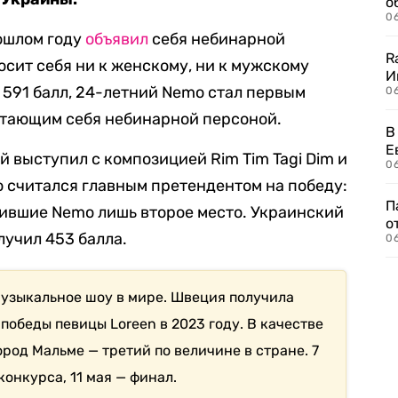
о
06
ошлом году
объявил
себя небинарной
R
носит себя ни к женскому, ни к мужскому
И
 591 балл, 24-летний Nemo стал первым
0
итающим себя небинарной персоной.
В
Е
 выступил с композицией Rim Tim Tagi Dim и
06
о считался главным претендентом на победу:
П
чившие Nemo лишь второе место. Украинский
о
олучил 453 балла.
06
узыкальное шоу в мире. Швеция получила
победы певицы Loreen в 2023 году. В качестве
род Мальме — третий по величине в стране. 7
конкурса, 11 мая — финал.