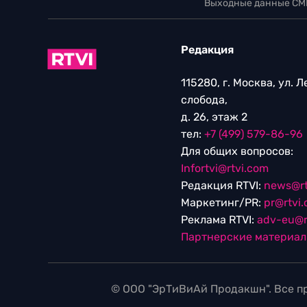
Выходные данные СМ
Редакция
115280, г. Москва, ул. 
слобода,
д. 26, этаж 2
тел:
+7 (499) 579-86-96
Для общих вопросов:
Infortvi@rtvi.com
Редакция RTVI:
news@rt
Маркетинг/PR:
pr@rtvi
Реклама RTVI:
adv-eu@r
Партнерские материа
© ООО "ЭрТиВиАй Продакшн". Все пр