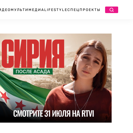
ИДЕО
МУЛЬТИМЕДИА
LIFESTYLE
СПЕЦПРОЕКТЫ