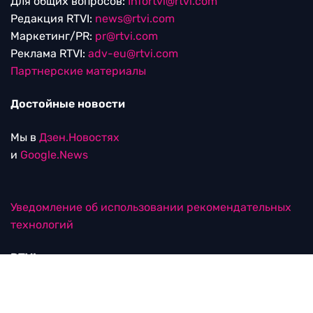
Для общих вопросов:
Infortvi@rtvi.com
Редакция RTVI:
news@rtvi.com
Маркетинг/PR:
pr@rtvi.com
Реклама RTVI:
adv-eu@rtvi.com
Партнерские материалы
Достойные новости
Мы в
Дзен.Новостях
и
Google.News
Уведомление об использовании рекомендательных
технологий
RTVI в соцсетях