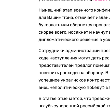
Нынешний этап военного конфли
для Вашингтона, отмечает издан
буксовать или обернется провал
скорее всего, иссякнет и начнут
дипломатического решения в уско
Сотрудники администрации през
ходе наступления могут дать ре
представителей предлог помеша
повысить расходы на оборону. В 
успешное украинское контрнаст
внешнеполитическую победу» Бай
В статье отмечается, что трево
вглубь суверенной российской те