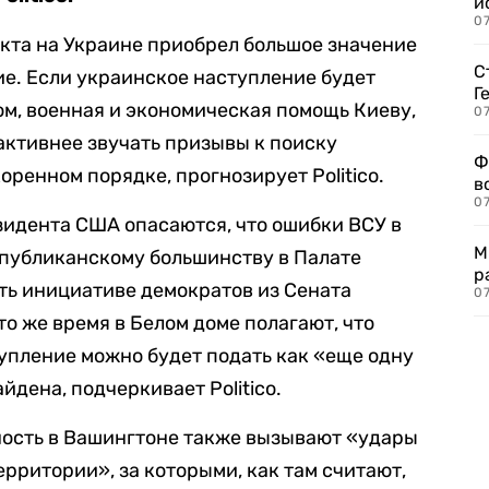
и
0
кта на Украине приобрел большое значение
С
ие. Если украинское наступление будет
Г
ом, военная и экономическая помощь Киеву,
07
 активнее звучать призывы к поиску
Ф
ренном порядке, прогнозирует Politico.
в
07
идента США опасаются, что ошибки ВСУ в
М
спубликанскому большинству в Палате
р
ть инициативе демократов из Сената
07
то же время в Белом доме полагают, что
упление можно будет подать как «еще одну
дена, подчеркивает Politico.
жность в Вашингтоне также вызывают «удары
рритории», за которыми, как там считают,