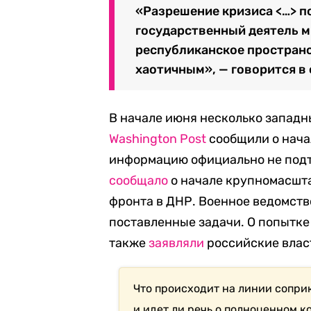
«Разрешение кризиса <…> п
государственный деятель ми
республиканское пространс
хаотичным», — говорится в 
В начале июня несколько западн
Washington Post
сообщили о нача
информацию официально не подт
сообщало
о начале крупномасшта
фронта в ДНР. Военное ведомств
поставленные задачи. О попытк
также
заявляли
российские влас
Что происходит на линии сопри
и идет ли речь о полноценном 