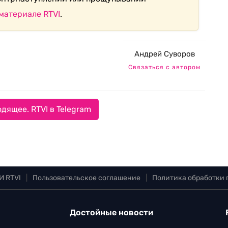
материале RTVI
.
Андрей Суворов
Связаться с автором
дящее. RTVI в Telegram
И RTVI
|
Пользовательское соглашение
|
Политика обработки
Достойные новости