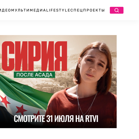
ИДЕО
МУЛЬТИМЕДИА
LIFESTYLE
СПЕЦПРОЕКТЫ