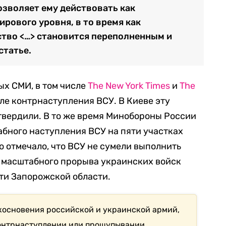
озволяет ему действовать как
рового уровня, в то время как
тво <…> становится переполненным и
статье.
ых СМИ, в том числе
The New York Times
и
The
ле контрнаступления ВСУ. В Киеве эту
вердили. В то же время Минобороны России
бного наступления ВСУ на пяти участках
о отмечало, что ВСУ не сумели выполнить
е масштабного прорыва украинских войск
ти Запорожской области.
косновения российской и украинской армий,
контрнаступлении или прощупывании