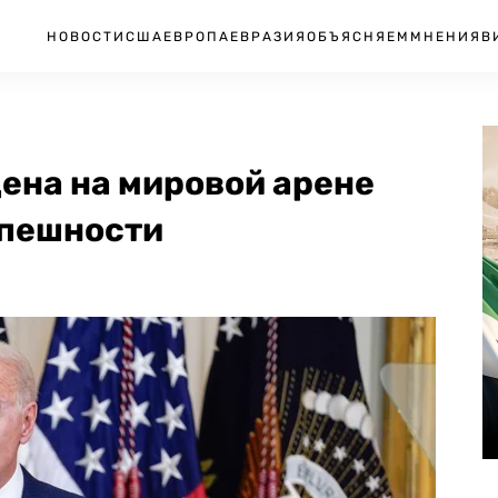
НОВОСТИ
США
ЕВРОПА
ЕВРАЗИЯ
ОБЪЯСНЯЕМ
МНЕНИЯ
В
дена на мировой арене
спешности