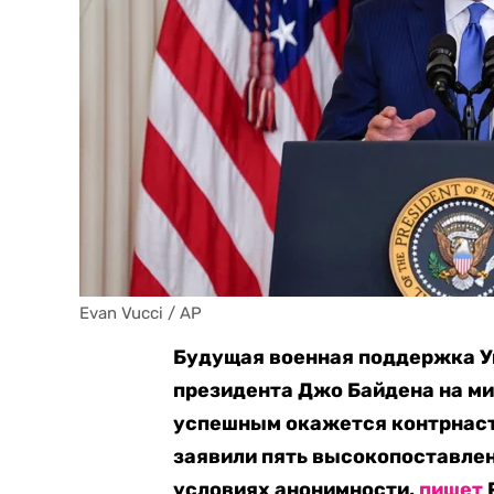
Evan Vucci / AP
Будущая военная поддержка У
президента Джо Байдена на мир
успешным окажется контрнаст
заявили пять высокопоставле
условиях анонимности,
пишет
P