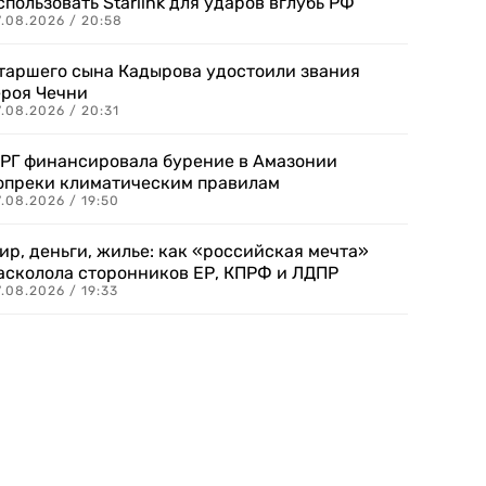
спользовать Starlink для ударов вглубь РФ
7.08.2026 / 20:58
таршего сына Кадырова удостоили звания
ероя Чечни
.08.2026 / 20:31
РГ финансировала бурение в Амазонии
опреки климатическим правилам
.08.2026 / 19:50
ир, деньги, жилье: как «российская мечта»
асколола сторонников ЕР, КПРФ и ЛДПР
.08.2026 / 19:33