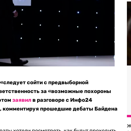
«следует сойти с предвыборной
тветственность за «возможные похороны
 этом
заявил
в разговоре с Инфо24
в, комментируя прошедшие дебаты Байдена
Ж
раты хотели посмотреть, как будут проходить