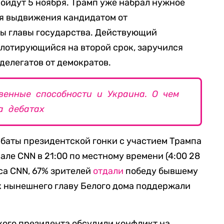
ойдут 5 ноября. Трамп уже набрал нужное
ля выдвижения кандидатом от
ты главы государства. Действующий
лотирующийся на второй срок, заручился
делегатов от демократов.
венные способности и Украина. О чем
а дебатах
баты президентской гонки с участием Трампа
але CNN в 21:00 по местному времени (4:00 28
са CNN, 67% зрителей
отдали
победу бывшему
к нынешнего главу Белого дома поддержали
кого президента обсудили конфликт на