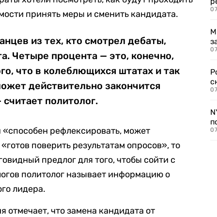
р
07
имости принять меры и сменить кандидата.
М
нцев из тех, кто смотрел дебаты,
з
07
а. Четыре процента — это, конечно,
го, что в колеблющихся штатах и так
Р
с
может действительно закончится
07
 считает политолог.
N
п
н «способен рефлексировать, может
07
 «готов поверить результатам опросов», то
овидный предлог для того, чтобы сойти с
логов политолог называет информацию о
го лидера.
я отмечает, что замена кандидата от