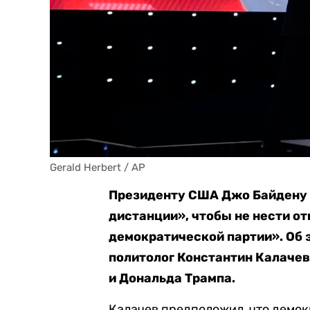
Gerald Herbert / AP
Президенту США Джо Байдену 
дистанции», чтобы не нести о
демократической партии». Об
политолог Константин Калаче
и Дональда Трампа.
Калачев предположил, что демок