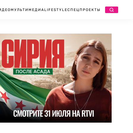
ИДЕО
МУЛЬТИМЕДИА
LIFESTYLE
СПЕЦПРОЕКТЫ