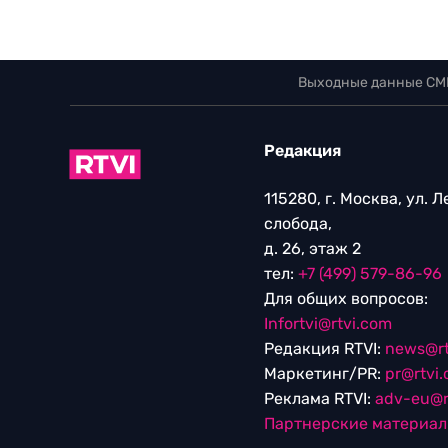
Выходные данные СМ
Редакция
115280, г. Москва, ул. 
слобода,
д. 26, этаж 2
тел:
+7 (499) 579-86-96
Для общих вопросов:
Infortvi@rtvi.com
Редакция RTVI:
news@rt
Маркетинг/PR:
pr@rtvi
Реклама RTVI:
adv-eu@r
Партнерские материа