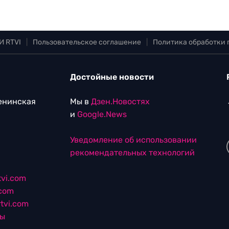
И RTVI
|
Пользовательское соглашение
|
Политика обработки
Достойные новости
Ленинская
Мы в
Дзен.Новостях
и
Google.News
Уведомление об использовании
рекомендательных технологий
vi.com
.com
tvi.com
лы