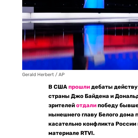
Gerald Herbert / AP
В США
прошли
дебаты действу
страны Джо Байдена и Дональд
зрителей
отдали
победу бывше
нынешнего главу Белого дома 
касательно конфликта России 
материале RTVI.