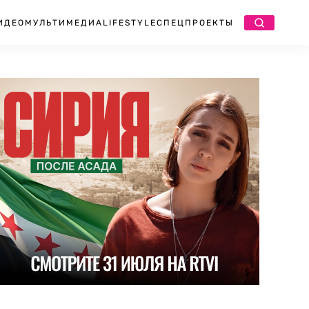
ИДЕО
МУЛЬТИМЕДИА
LIFESTYLE
СПЕЦПРОЕКТЫ