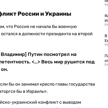
о
06
фликт России и Украины
R
И
0
ом, что Россия не начала бы военную
н остался в должности президента на второй
В
Е
06
 Владимир] Путин посмотрел на
П
о
петентность. <…> Весь мир рушится под
06
 он.
если бы он занимал кресло главы государства
вторгся бы в Израиль».
ийско-украинский конфликт с выводом