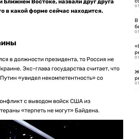
с
и Ближнем Востоке, назвали друг друга
07
то в какой форме сейчас находится.
В
б
07
аины
«
р
07
ался в должности президента, то Россия не
краине. Экс-глава государства считает, что
Ж
Путин «увидел некомпетентность» со
р
07
конфликт с выводом войск США из
етераны «терпеть не могут» Байдена.