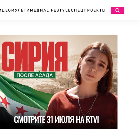
ИДЕО
МУЛЬТИМЕДИА
LIFESTYLE
СПЕЦПРОЕКТЫ