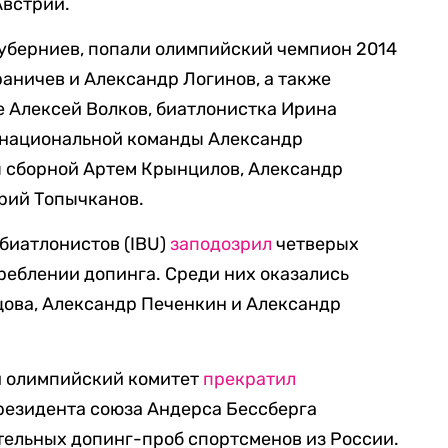
Австрии.
Губерниев, попали олимпийский чемпион 2014
раничев и Александр Логинов, а также
 Алексей Волков, биатлонистка Ирина
 национальной команды Александр
ы сборной Артем Крынцилов, Александр
рий Топычканов.
биатлонистов (IBU)
заподозрил
четверых
реблении допинга. Среди них оказались
цова, Александр Печенкин и Александр
й олимпийский комитет
прекратил
резидента союза Андерса Бессберга
тельных допинг-проб спортсменов из России.