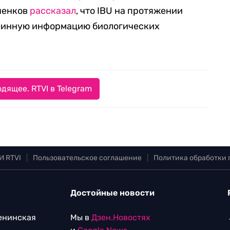
ченков
рассказал
, что IBU на протяжении
длинную информацию биологических
дящее. RTVI в Telegram
И RTVI
|
Пользовательское соглашение
|
Политика обработки
Достойные новости
Ленинская
Мы в
Дзен.Новостях