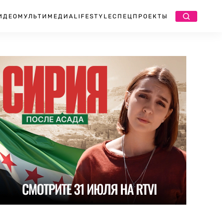
ИДЕО
МУЛЬТИМЕДИА
LIFESTYLE
СПЕЦПРОЕКТЫ