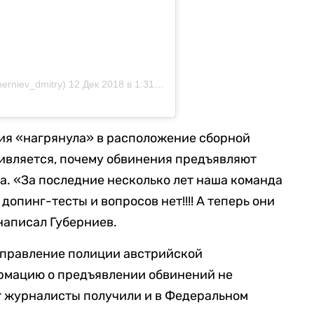
erniev_dmitry)
12 Дек 2018 в 1:31 PST
ия «нагрянула» в расположение сборной
дивляется, почему обвинения предъявляют
та. «За последние несколько лет наша команда
допинг-тесты и вопросов нет!!!! А теперь они
написал Губерниев.
 Управление полиции австрийской
рмацию о предъявлении обвинений не
т журналисты получили и в Федеральном