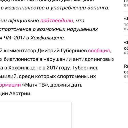
п
07
 в мошенничестве и употреблении допинга.
«
сии официально
подтвердили
, что
т
 спортсменов о возможных нарушениях
07
я ЧМ-2017 в Хохфильцене.
«
о
ый комментатор Дмитрий Губерниев
сообщил
,
07
их биатлонистов в нарушении антидопинговых
R
 в Хохфильцене в 2017 году. Губерниев
о
амилий, среди которых спортсмены, их
07
ормации
«Матч ТВ», должны дать
ции Австрии.