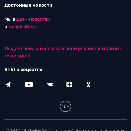
Достойные новости
Мы в
Дзен.Новостях
и
Google.News
Уведомление об использовании рекомендательных
технологий
RTVI в соцсетях
18+
© ООО "ЭрТиВиАй Продакшн". Все права защищены.