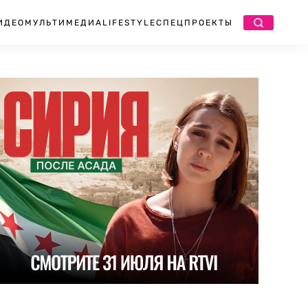
ИДЕО
МУЛЬТИМЕДИА
LIFESTYLE
СПЕЦПРОЕКТЫ