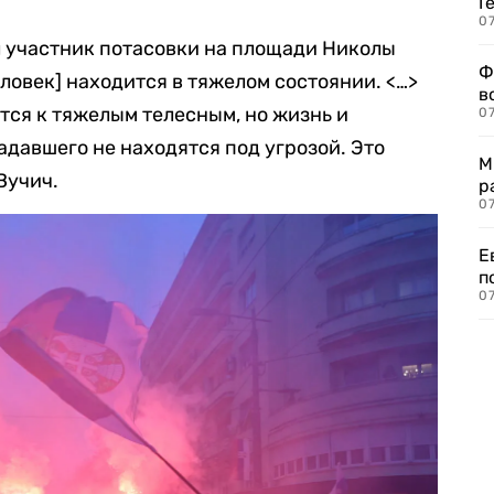
Г
07
 участник потасовки на площади Николы
Ф
еловек] находится в тяжелом состоянии. <…>
в
тся к тяжелым телесным, но жизнь и
07
давшего не находятся под угрозой. Это
М
Вучич.
р
07
Е
п
07