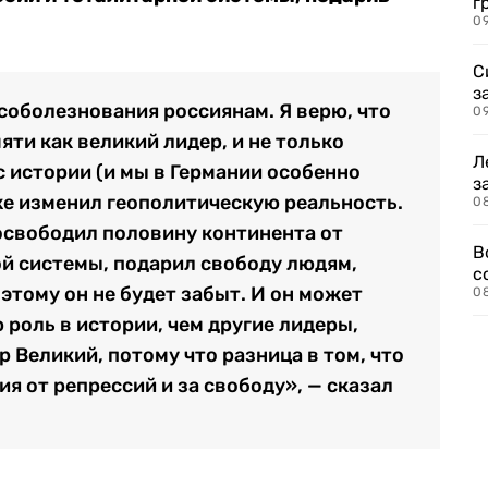
г
09
С
з
 соболезнования россиянам. Я верю, что
0
яти как великий лидер, и не только
Л
с истории (и мы в Германии особенно
з
кже изменил геополитическую реальность.
0
 освободил половину континента от
В
ой системы, подарил свободу людям,
с
тому он не будет забыт. И он может
0
роль в истории, чем другие лидеры,
р Великий, потому что разница в том, что
я от репрессий и за свободу», — сказал