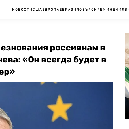
НОВОСТИ
США
ЕВРОПА
ЕВРАЗИЯ
ОБЪЯСНЯЕМ
МНЕНИЯ
В
лезнования россиянам в
ева: «Он всегда будет в
дер»