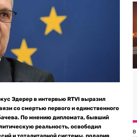
кус Эдерер в интервью RTVI выразил
вязи со смертью первого и единственного
бачева. По мнению дипломата, бывший
литическую реальность, освободил
В
ссий и тоталитарной системы, подарив