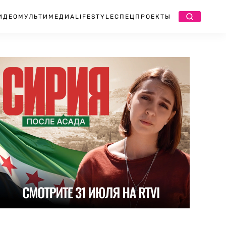
ИДЕО
МУЛЬТИМЕДИА
LIFESTYLE
СПЕЦПРОЕКТЫ