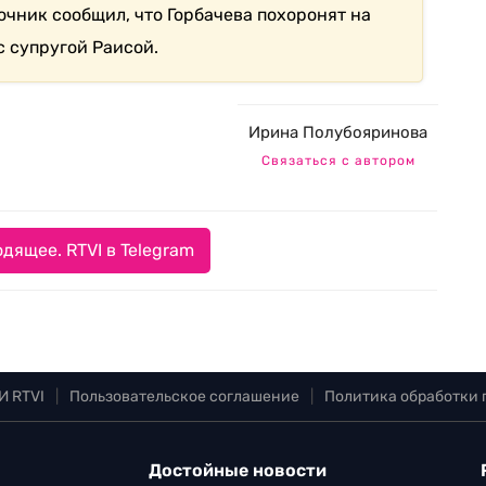
очник сообщил, что Горбачева похоронят на
 супругой Раисой.
Ирина Полубояринова
Связаться с автором
дящее. RTVI в Telegram
И RTVI
|
Пользовательское соглашение
|
Политика обработки
Достойные новости