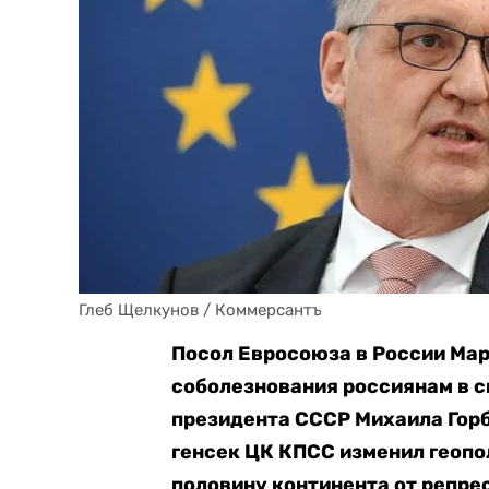
Глеб Щелкунов / Коммерсантъ
Посол Евросоюза в России Мар
соболезнования россиянам в с
президента СССР Михаила Гор
генсек ЦК КПСС изменил геопо
половину континента от репре