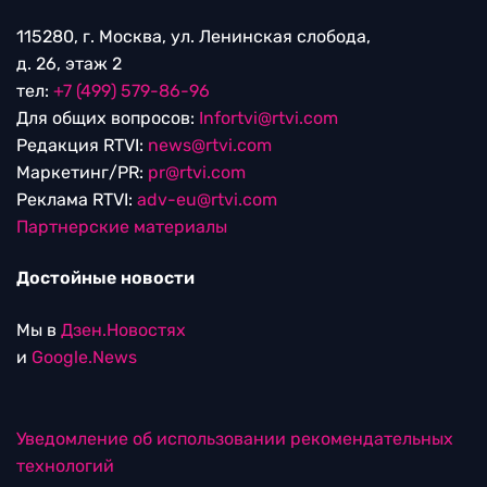
115280, г. Москва, ул. Ленинская слобода,
д. 26, этаж 2
тел:
+7 (499) 579-86-96
Для общих вопросов:
Infortvi@rtvi.com
Редакция RTVI:
news@rtvi.com
Маркетинг/PR:
pr@rtvi.com
Реклама RTVI:
adv-eu@rtvi.com
Партнерские материалы
Достойные новости
Мы в
Дзен.Новостях
и
Google.News
Уведомление об использовании рекомендательных
технологий