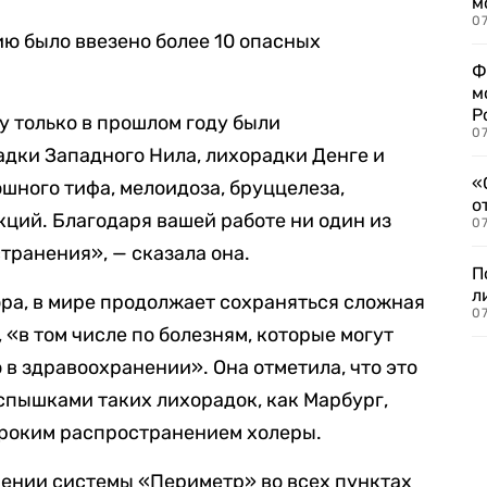
м
07
ию было ввезено более 10 опасных
Ф
м
Р
ну только в прошлом году были
07
дки Западного Нила, лихорадки Денге и
«
юшного тифа, мелоидоза, бруццелеза,
о
кций. Благодаря вашей работе ни один из
07
транения», — сказала она.
П
л
ра, в мире продолжает сохраняться сложная
07
«в том числе по болезням, которые могут
в здравоохранении». Она отметила, что это
пышками таких лихорадок, как Марбург,
широким распространением холеры.
рении системы «Периметр» во всех пунктах