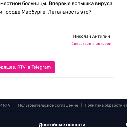
 местной больницы. Впервые вспышка вируса
м городе Марбурге. Летальность этой
Николай Антипин
Связаться с автором
дящее. RTVI в Telegram
И RTVI
|
Пользовательское соглашение
|
Политика обработки
Достойные новости