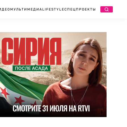
ИДЕО
МУЛЬТИМЕДИА
LIFESTYLE
СПЕЦПРОЕКТЫ