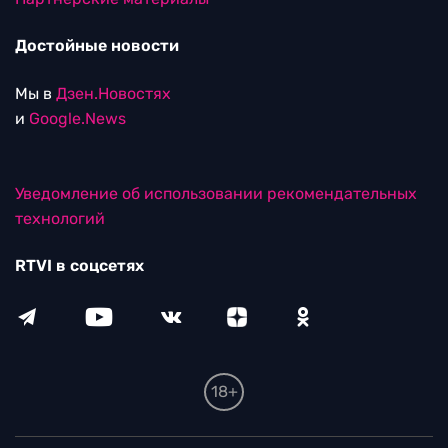
Достойные новости
Мы в
Дзен.Новостях
и
Google.News
Уведомление об использовании рекомендательных
технологий
RTVI в соцсетях
18+