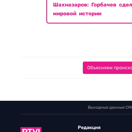
Шахназаров: Горбачев сде
мировой истории
Объясняем происхо
Выходные данные СМ
Редакция