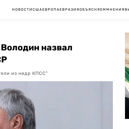
НОВОСТИ
США
ЕВРОПА
ЕВРАЗИЯ
ОБЪЯСНЯЕМ
МНЕНИЯ
В
 Володин назвал
СР
тели из недр КПСС"