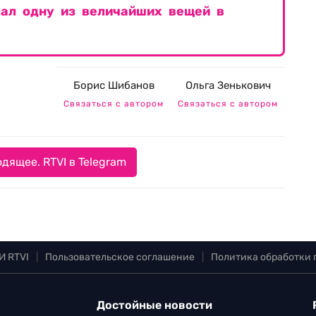
лал одну из величайших вещей в
Борис Шибанов
Ольга Зенькович
Связаться с автором
Связаться с автором
дящее. RTVI в Telegram
И RTVI
|
Пользовательское соглашение
|
Политика обработки
Достойные новости