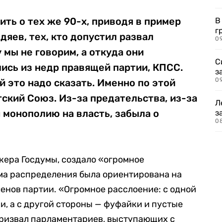
ить о тех же 90-х, приводя в пример
В
г
дяев, тех, кто допустил развал
09
 мы не говорим, а откуда они
С
ись из недр правящей партии, КПСС.
з
0
й это надо сказать. Именно по этой
ский Союз. Из-за предательства, из-за
Л
я монополию на власть, забыла о
з
0
кера Госдумы, создало «огромное
ма распределения была ориентирована на
нов партии. «Огромное расслоение: с одной
и, а с другой стороны — фуфайки и пустые
призвал парламентариев, выступающих с