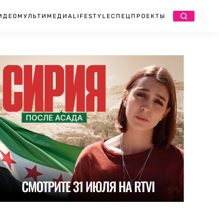
ИДЕО
МУЛЬТИМЕДИА
LIFESTYLE
СПЕЦПРОЕКТЫ