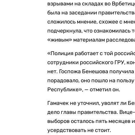
взрывами на складах во Врбетице
была на заседании правительства
сложилось мнение, схожее с мн
подчеркнула, что ознакомилась т
«живым» материалам расследован
«Полиция работает с той россий
сотрудники российского ГРУ, ко
нет. Госпожа Бенешова получил
порадовало, оно пошло на польз
Республике», — отметил он.
Гамачек не уточнил, уволят ли Бе
дело главы правительства. Вице
выборов осталось пять месяцев 
усердствовать не стоит.