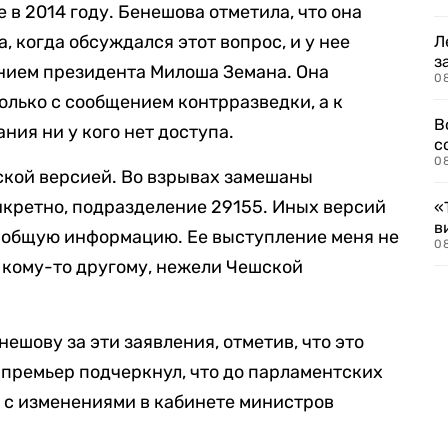
 в 2014 году. Бенешова отметила, что она
, когда обсуждался этот вопрос, и у нее
Л
з
ением президента Милоша Земана. Она
0
олько с сообщением контрразведки, а к
В
ия ни у кого нет доступа.
с
0
ской версией. Во взрывах замешаны
нкретно, подразделение 29155. Иных версий
«
в
а общую информацию. Ее выступление меня не
0
у кому-то другому, нежели Чешской
нешову за эти заявления, отметив, что это
-премьер подчеркнул, что до парламентских
и с изменениями в кабинете министров