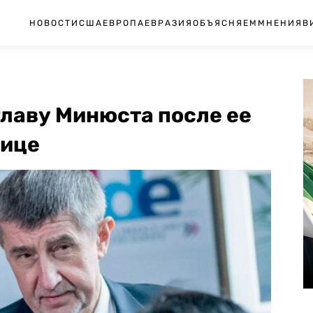
НОВОСТИ
США
ЕВРОПА
ЕВРАЗИЯ
ОБЪЯСНЯЕМ
МНЕНИЯ
В
главу Минюста после ее
тице