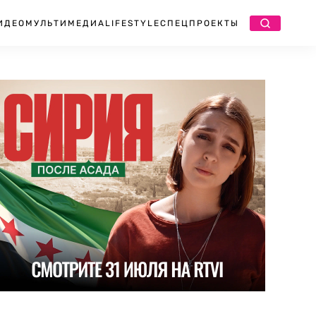
ИДЕО
МУЛЬТИМЕДИА
LIFESTYLE
СПЕЦПРОЕКТЫ