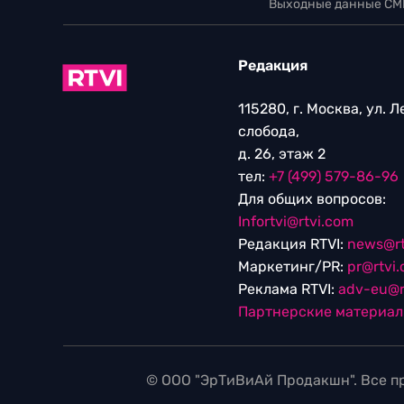
Выходные данные СМ
Редакция
115280, г. Москва, ул. 
слобода,
д. 26, этаж 2
тел:
+7 (499) 579-86-96
Для общих вопросов:
Infortvi@rtvi.com
Редакция RTVI:
news@rt
Маркетинг/PR:
pr@rtvi
Реклама RTVI:
adv-eu@r
Партнерские материа
© ООО "ЭрТиВиАй Продакшн". Все пр