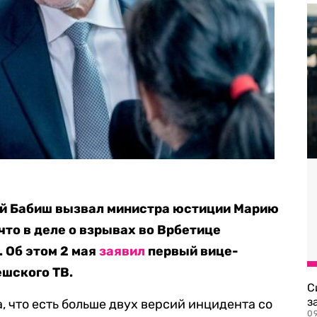
й Бабиш вызвал министра юстиции Марию
 что в деле о взрывах во Врбетице
. Об этом 2 мая
заявил
первый вице-
ешского ТВ.
С
з
, что есть больше двух версий инцидента со
0