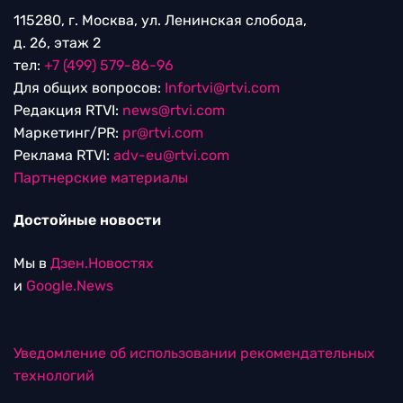
115280, г. Москва, ул. Ленинская слобода,
д. 26, этаж 2
тел:
+7 (499) 579-86-96
Для общих вопросов:
Infortvi@rtvi.com
Редакция RTVI:
news@rtvi.com
Маркетинг/PR:
pr@rtvi.com
Реклама RTVI:
adv-eu@rtvi.com
Партнерские материалы
Достойные новости
Мы в
Дзен.Новостях
и
Google.News
Уведомление об использовании рекомендательных
технологий