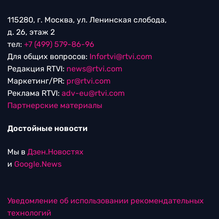
115280, г. Москва, ул. Ленинская слобода,
д. 26, этаж 2
тел:
+7 (499) 579-86-96
Для общих вопросов:
Infortvi@rtvi.com
Редакция RTVI:
news@rtvi.com
Маркетинг/PR:
pr@rtvi.com
Реклама RTVI:
adv-eu@rtvi.com
Партнерские материалы
Достойные новости
Мы в
Дзен.Новостях
и
Google.News
Уведомление об использовании рекомендательных
технологий