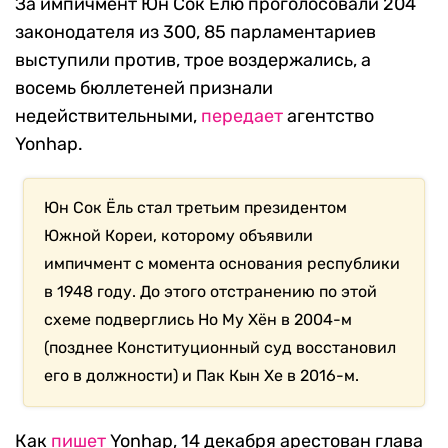
За импичмент Юн Сок Ёлю проголосовали 204
законодателя из 300, 85 парламентариев
выступили против, трое воздержались, а
восемь бюллетеней признали
недействительными,
передает
агентство
Yonhap.
Юн Сок Ёль стал третьим президентом
Южной Кореи, которому объявили
импичмент с момента основания республики
в 1948 году. До этого отстранению по этой
схеме подверглись Но Му Хён в 2004-м
(позднее Конституционный суд восстановил
его в должности) и Пак Кын Хе в 2016-м.
Как
пишет
Yonhap, 14 декабря арестован глава