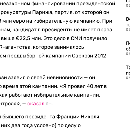
о
 незаконном финансировании президентской
06
прокуратуры Парижа, партия, от которой он
В
8 млн евро на избирательную кампанию. При
т
онам, кандидат в президенты не имеет права
06
 выше €22,5 млн. Это дело в СМИ получило
П
R-агентства, которое занималось
о
06
м предвыборной кампании Саркози 2012
Т
п
ози заявил о своей невиновности — он
06
 время этой кампании. «Я провел 40 лет в
, как работают избирательные кампании.
нтроля», —
сказал
он.
ил бывшего президента Франции Николя
них два года условно) по делу о