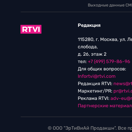
Выходные данные СМ
Редакция
115280, г. Москва, ул. 
слобода,
д. 26, этаж 2
тел:
+7 (499) 579-86-96
Для общих вопросов:
Infortvi@rtvi.com
Редакция RTVI:
news@rt
Маркетинг/PR:
pr@rtvi
Реклама RTVI:
adv-eu@r
Партнерские материа
© ООО "ЭрТиВиАй Продакшн". Все пр