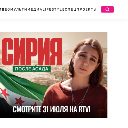
ИДЕО
МУЛЬТИМЕДИА
LIFESTYLE
СПЕЦПРОЕКТЫ