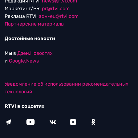
Редакция RTVI:
news@rtvi.com
Маркетинг/PR:
pr@rtvi.com
Реклама RTVI:
adv-eu@rtvi.com
Партнерские материалы
Достойные новости
Мы в
Дзен.Новостях
и
Google.News
Уведомление об использовании рекомендательных
технологий
RTVI в соцсетях