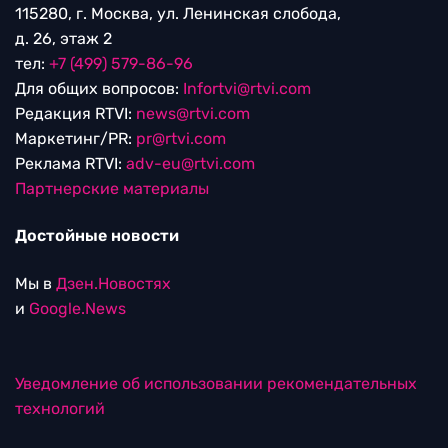
115280, г. Москва, ул. Ленинская слобода,
д. 26, этаж 2
тел:
+7 (499) 579-86-96
Для общих вопросов:
Infortvi@rtvi.com
Редакция RTVI:
news@rtvi.com
Маркетинг/PR:
pr@rtvi.com
Реклама RTVI:
adv-eu@rtvi.com
Партнерские материалы
Достойные новости
Мы в
Дзен.Новостях
и
Google.News
Уведомление об использовании рекомендательных
технологий