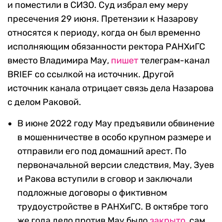
и поместили в СИЗО. Суд избрал ему меру
пресечения 29 июня. Претензии к Назарову
относятся к периоду, когда он был временно
исполняющим обязанности ректора РАНХиГС
вместо Владимира Мау,
пишет
телеграм-канал
BRIEF
со ссылкой на источник. Другой
источник канала отрицает связь дела Назарова
с делом Раковой.
В июне 2022 году Мау предъявили обвинение
в
мошенничестве в особо крупном размере
и
отправили его под домашний арест. По
первоначальной версии следствия,
Мау, Зуев
и Ракова вступили в сговор и заключали
подложные договоры о фиктивном
трудоустройстве в РАНХиГС.
В октябре того
же года дело против Мау было
закрыто
, сам