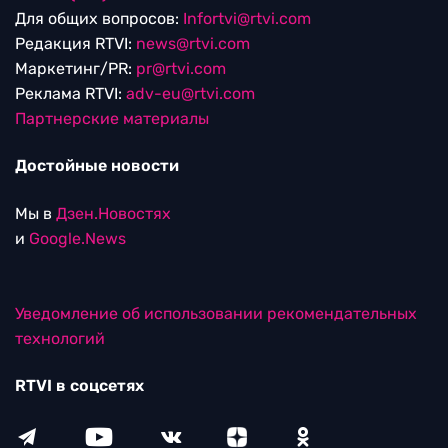
Для общих вопросов:
Infortvi@rtvi.com
Редакция RTVI:
news@rtvi.com
Маркетинг/PR:
pr@rtvi.com
Реклама RTVI:
adv-eu@rtvi.com
Партнерские материалы
Достойные новости
Мы в
Дзен.Новостях
и
Google.News
Уведомление об использовании рекомендательных
технологий
RTVI в соцсетях