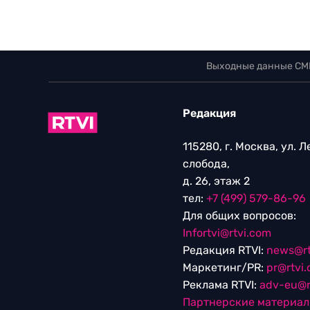
Выходные данные СМ
Редакция
115280, г. Москва, ул. 
слобода,
д. 26, этаж 2
тел:
+7 (499) 579-86-96
Для общих вопросов:
Infortvi@rtvi.com
Редакция RTVI:
news@rt
Маркетинг/PR:
pr@rtvi
Реклама RTVI:
adv-eu@r
Партнерские материа