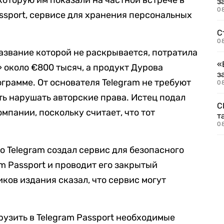
которую им показали на частной встрече в
з
08
assport, сервисе для хранения персональных
С
08
название которой не раскрывается, потратила
«
 около €800 тысяч, а продукт Дурова
з
грамме. От основателя Telegram не требуют
08
ть нарушать авторские права. Истец подал
С
компании, поскольку считает, что тот
т
0
что Telegram создал сервис для безопасного
m Passport и проводит его закрытый
ков издания сказал, что сервис могут
рузить в Telegram Passport необходимые