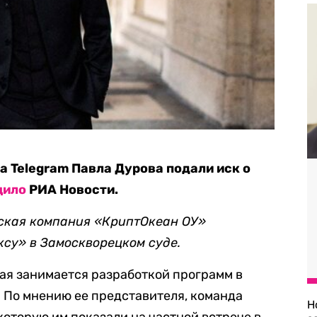
 Telegram Павла Дурова подали иск о
щило
РИА Новости.
нская компания «КриптОкеан ОУ»
су» в Замоскворецком суде.
рая занимается разработкой программ в
 По мнению ее представителя, команда
Н