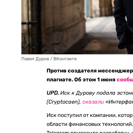
Павел Дуров / ВКонтакте
Против создателя мессенджера
плагиате. Об этом 1 июня
сооб
UPD.
Иск к Дурову подала эсто
(Cryptocaen),
сказали
«Интерфак
Иск поступил от компании, кото
области финансовых технологий.