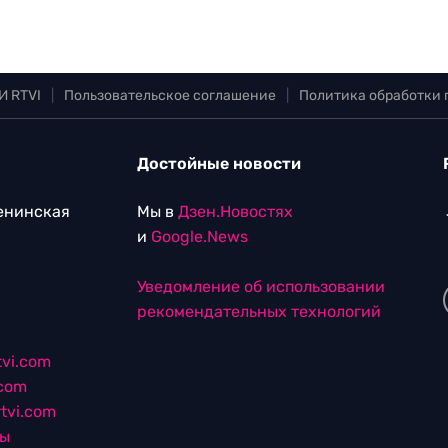
И RTVI
|
Пользовательское соглашение
|
Политика обработки
Достойные новости
Ленинская
Мы в
Дзен.Новостях
и
Google.News
Уведомление об использовании
рекомендательных технологий
vi.com
.com
tvi.com
лы