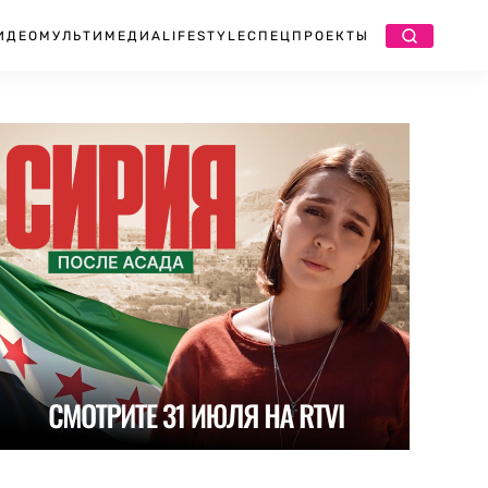
ИДЕО
МУЛЬТИМЕДИА
LIFESTYLE
СПЕЦПРОЕКТЫ