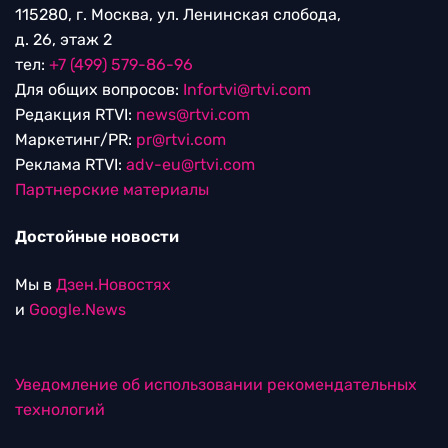
115280, г. Москва, ул. Ленинская слобода,
д. 26, этаж 2
тел:
+7 (499) 579-86-96
Для общих вопросов:
Infortvi@rtvi.com
Редакция RTVI:
news@rtvi.com
Маркетинг/PR:
pr@rtvi.com
Реклама RTVI:
adv-eu@rtvi.com
Партнерские материалы
Достойные новости
Мы в
Дзен.Новостях
и
Google.News
Уведомление об использовании рекомендательных
технологий