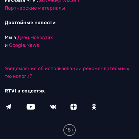
Реклама RTVI:
adv-eu@rtvi.com
Партнерские материалы
Достойные новости
Мы в
Дзен.Новостях
и
Google.News
Уведомление об использовании рекомендательных
технологий
RTVI в соцсетях
18+