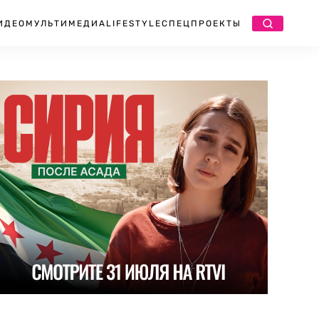
ИДЕО
МУЛЬТИМЕДИА
LIFESTYLE
СПЕЦПРОЕКТЫ