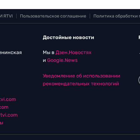
И RTVI
|
Пользовательское соглашение
|
Политика обработки
Достойные новости
Ленинская
Мы в
Дзен.Новостях
и
Google.News
Уведомление об использовании
рекомендательных технологий
vi.com
.com
tvi.com
лы