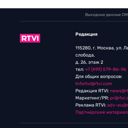
Выходные данные СМ
Редакция
115280, г. Москва, ул. 
слобода,
д. 26, этаж 2
тел:
+7 (499) 579-86-96
Для общих вопросов:
Infortvi@rtvi.com
Редакция RTVI:
news@rt
Маркетинг/PR:
pr@rtvi
Реклама RTVI:
adv-eu@r
Партнерские материа