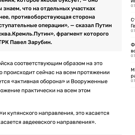
и
0
 знаем, что на отдельных участках
енее, противоборствующая сторона
С
ступательные операции», — сказал Путин
Г
07
ква.Кремль.Путин», фрагмент которого
РК Павел Зарубин.
Ф
в
07
ойска соответствующим образом на это
М
что происходит сейчас на всем протяжении
р
ется «активная оборона» и Вооруженные
07
ложение практически на всем этом
 «и купянского направления, это касается
касается авдеевского направления».