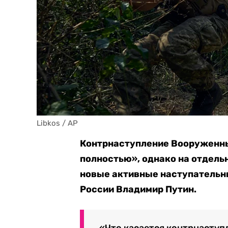
Libkos / AP
Контрнаступление Вооруженны
полностью», однако на отдель
новые активные наступательны
России Владимир Путин.
«Что касается контрнаступл