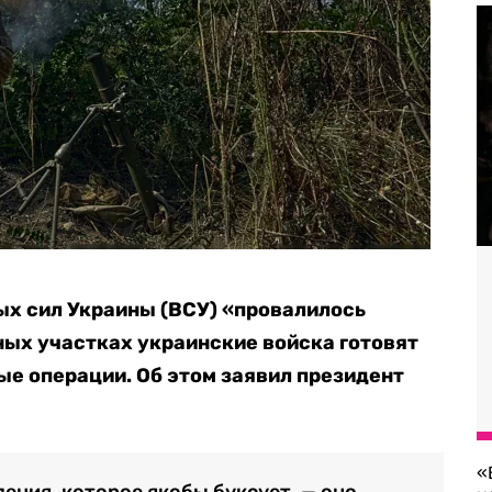
х сил Украины (ВСУ) «
провалилось
ных участках украинские войска готовят
е операции. Об этом заявил президент
«
ения, которое якобы буксует, — оно