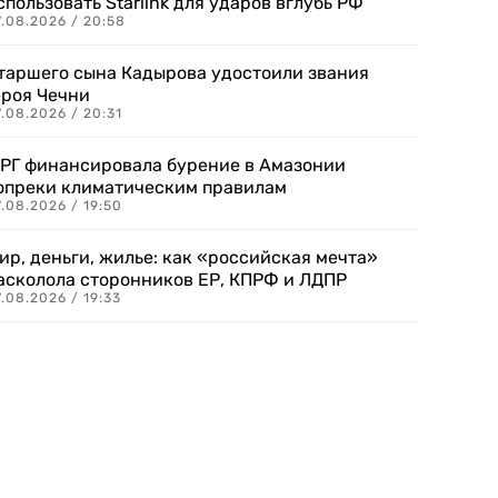
спользовать Starlink для ударов вглубь РФ
7.08.2026 / 20:58
таршего сына Кадырова удостоили звания
ероя Чечни
.08.2026 / 20:31
РГ финансировала бурение в Амазонии
опреки климатическим правилам
.08.2026 / 19:50
ир, деньги, жилье: как «российская мечта»
асколола сторонников ЕР, КПРФ и ЛДПР
.08.2026 / 19:33