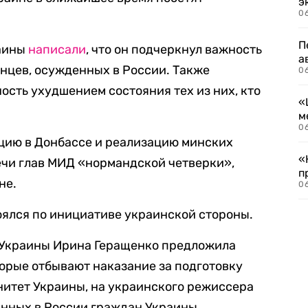
э
06
.
П
раины
написали
, что он подчеркнул важность
а
нцев, осужденных в России. Также
06
сть ухудшением состояния тех из них, кто
«
м
06
цию в Донбассе и реализацию минских
«
ечи глав МИД «нормандской четверки»,
п
не.
06
тоялся по инициативе украинской стороны.
 Украины Ирина Геращенко предложила
торые отбывают наказание за подготовку
нитет Украины, на украинского режиссера
анных в России граждан Украины.