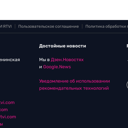
И RTVI
|
Пользовательское соглашение
|
Политика обработки
Достойные новости
Ленинская
Мы в
Дзен.Новостях
и
Google.News
Уведомление об использовании
рекомендательных технологий
vi.com
.com
tvi.com
лы