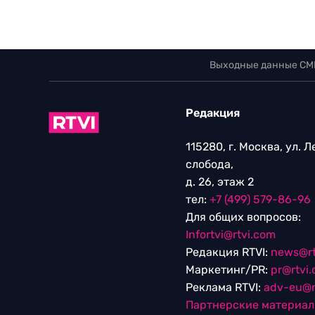
Выходные данные СМ
Редакция
115280, г. Москва, ул. 
слобода,
д. 26, этаж 2
тел:
+7 (499) 579-86-96
Для общих вопросов:
Infortvi@rtvi.com
Редакция RTVI:
news@rt
Маркетинг/PR:
pr@rtvi
Реклама RTVI:
adv-eu@r
Партнерские материа