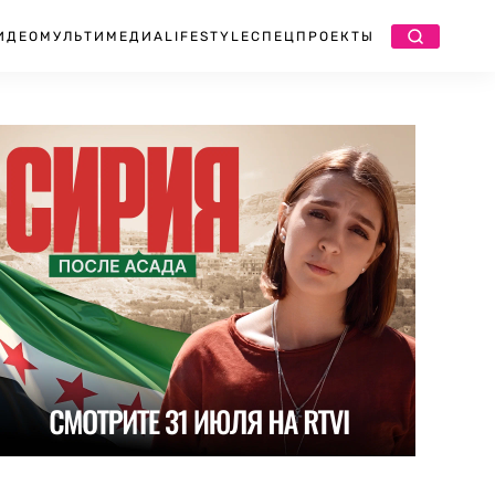
ИДЕО
МУЛЬТИМЕДИА
LIFESTYLE
СПЕЦПРОЕКТЫ