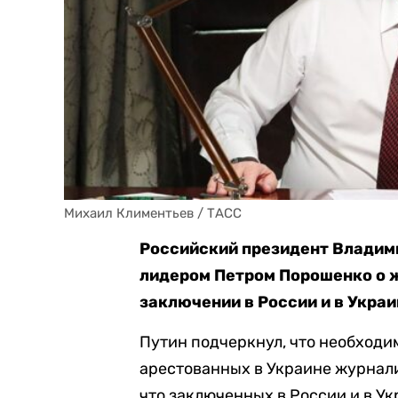
Михаил Климентьев / ТАСС
Российский президент Владим
лидером Петром Порошенко о ж
заключении в России и в Украи
Путин подчеркнул, что необходи
арестованных в Украине журнали
что заключенных в России и в У