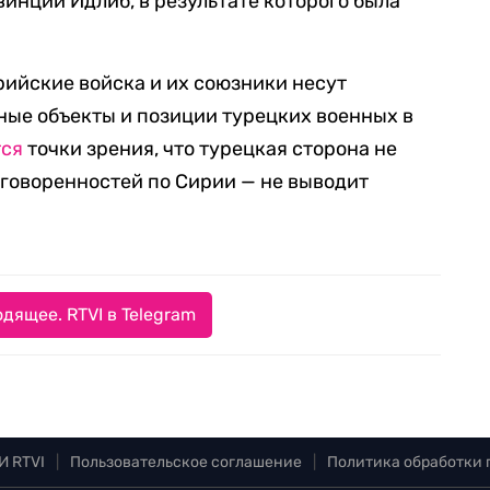
винции Идлиб, в результате которого была
рийские войска и их союзники несут
рные объекты и позиции турецких военных в
ся
точки зрения, что турецкая сторона не
говоренностей по Сирии — не выводит
дящее. RTVI в Telegram
И RTVI
|
Пользовательское соглашение
|
Политика обработки