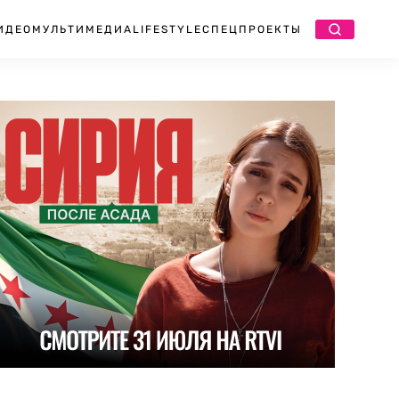
ИДЕО
МУЛЬТИМЕДИА
LIFESTYLE
СПЕЦПРОЕКТЫ