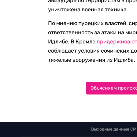
авиаударе по террористам в про
уничтожена военная техника.
По мнению турецких властей, си
ответственность за атаки на ми
Идлибе. В Кремле
придерживают
соблюдает условия сочинских до
тяжелые вооружения из Идлиба.
Объясняем происхо
Выходные данные СМ