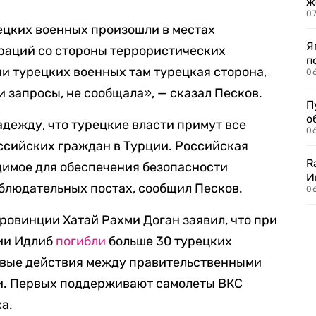
ж
0
ецких военных произошли в местах
Я
раций со стороны террористических
п
и турецких военных там турецкая сторона,
0
 запросы, не сообщала», — сказал Песков.
П
о
дежду, что турецкие власти примут все
06
ссийских граждан в Турции. Российская
R
димое для обеспечения безопасности
И
блюдательных постах, сообщил Песков.
0
ровинции Хатай Рахми Доган заявил, что при
ии Идлиб
погибли
больше 30 турецких
оевые действия между правительственными
и. Первых поддерживают самолеты ВКС
а.