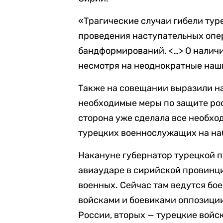
«Трагические случаи гибели тур
проведения наступательных опе
бандформирований. <…> О наличи
несмотря на неоднократные наши
Также на совещании выразили на
необходимые меры по защите ро
сторона уже сделала все необхо
турецких военнослужащих на на
Накануне губернатор турецкой п
авиаударе в сирийской провинц
военных. Сейчас там ведутся б
войсками и боевиками оппозици
России, вторых — турецкие войск