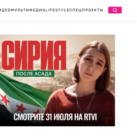
ИДЕО
МУЛЬТИМЕДИА
LIFESTYLE
СПЕЦПРОЕКТЫ