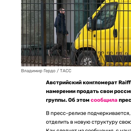
Владимир Гердо / ТАСС
Австрийский конгломерат Raiffe
намерении продать свои росси
группы. Об этом
сообщила
прес
В пресс-релизе подчеркивается, 
отделить в новую структуру св
Как следует из сообщения, с нач