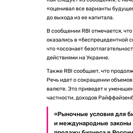
«оценивал все варианты будущег
до выхода из ее капитала.
В сообщении RBI отмечается, что
оказались в «беспрецедентной с
что «осознает безотлагательнос
действиями на Украине.
Также RBI сообщает, что продол
Речь идет о сокращении объемов
валюте. Это приведет к уменьше
частности, доходов Райффайзенб
«Рыночные условия для б
и международные законы 
продажу бизнеса в Росси