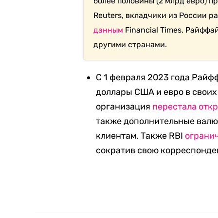
более половины (2 млрд евро) 
Reuters, вкладчики из России р
данным
Financial Times, Райфф
другими странами.
С 1 февраля 2023 года Рай
доллары США и евро в своих
организация
перестала отк
также дополнительные вал
клиентам. Также RBI
ограни
сократив свою корреспонде