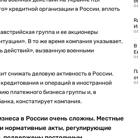
о
06
о» кредитной организации в России, вплоть
R
И
 австрийская группа и ее акционеры
0
итуации». В то же время компания указывает,
В
ть действий», вызванную военными
Е
06
П
жит снижать деловую активность в России.
о
 кредитования и операций в иностранной
06
нию платежного бизнеса группы и, в
анка, констатирует компания.
изнеса в России очень сложны. Местные
и нормативные акты, регулирующие
и, подвержены постоянным