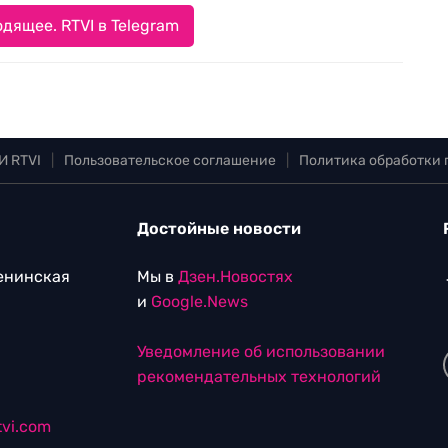
дящее. RTVI в Telegram
И RTVI
|
Пользовательское соглашение
|
Политика обработки
Достойные новости
Ленинская
Мы в
Дзен.Новостях
и
Google.News
Уведомление об использовании
рекомендательных технологий
vi.com