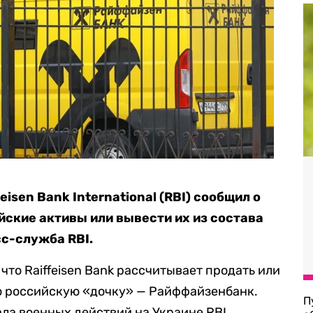
isen Bank International (RBI) сообщил о
йские активы или вывести их из состава
с-служба RBI.
что Raiffeisen Bank рассчитывает продать или
ою российскую «дочку» — Райффайзенбанк.
П
ала военных действий на Украине RBI