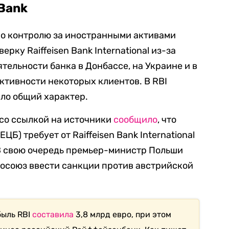
 Bank
по контролю за иностранными активами
ерку Raiffeisen Bank International из-за
ятельности банка в Донбассе, на Украине и в
 активности некоторых клиентов.
В RBI
ило общий характер.
 со ссылкой на источники
сообщило
, что
Б) требует от Raiffeisen Bank International
 В свою очередь премьер-министр Польши
осоюз ввести санкции против австрийской
быль RBI
составила
3,8 млрд евро, при этом