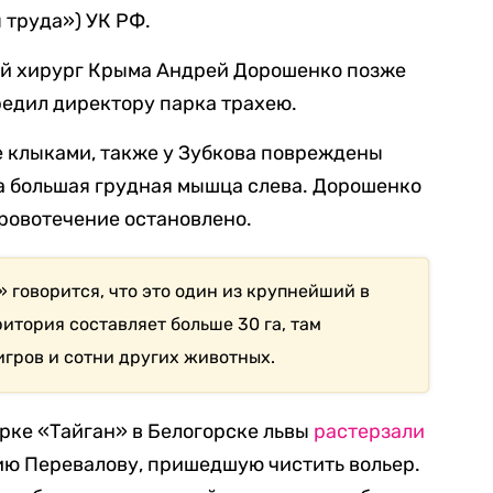
 труда») УК РФ.
й хирург Крыма Андрей Дорошенко позже
редил директору парка трахею.
ее клыками, также у Зубкова повреждены
а большая грудная мышца слева. Дорошенко
кровотечение остановлено.
 говорится, что это один из крупнейший в
ритория составляет больше 30 га, там
игров и сотни других животных.
арке «Тайган» в Белогорске львы
растерзали
ю Перевалову, пришедшую чистить вольер.