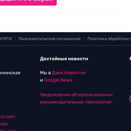
И RTVI
|
Пользовательское соглашение
|
Политика обработки
Достойные новости
Ленинская
Мы в
Дзен.Новостях
и
Google.News
Уведомление об использовании
рекомендательных технологий
vi.com
.com