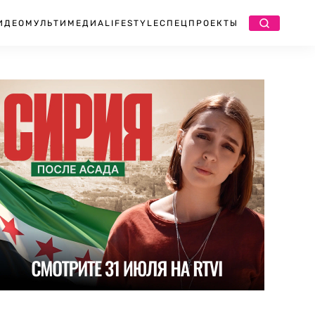
ИДЕО
МУЛЬТИМЕДИА
LIFESTYLE
СПЕЦПРОЕКТЫ