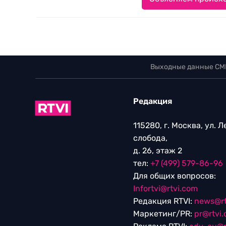
Выходные данные СМ
Редакция
115280, г. Москва, ул. 
слобода,
д. 26, этаж 2
тел:
+7 (499) 579-86-96
Для общих вопросов:
Infortvi@rtvi.com
Редакция RTVI:
news@rt
Маркетинг/PR:
pr@rtvi