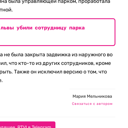
ина была управляющей парком, проработала
ытной.
 львы убили сотрудницу парка
ра не была закрыта задвижка из наружного во
ил, что кто-то из других сотрудников, кроме
крыть. Также он исключил версию о том, что
е.
Мария Мельникова
Связаться с автором
дящее. RTVI в Telegram