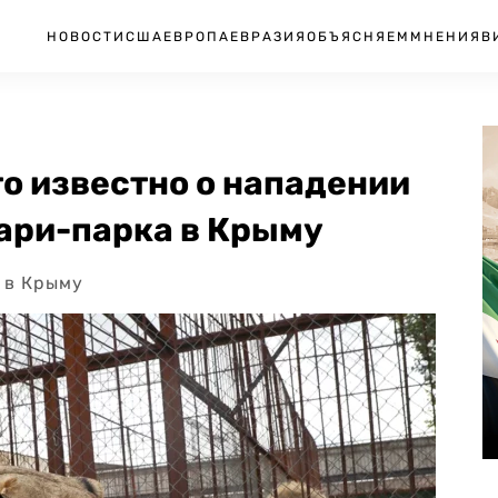
НОВОСТИ
США
ЕВРОПА
ЕВРАЗИЯ
ОБЪЯСНЯЕМ
МНЕНИЯ
В
о известно о нападении
фари-парка в Крыму
 в Крыму