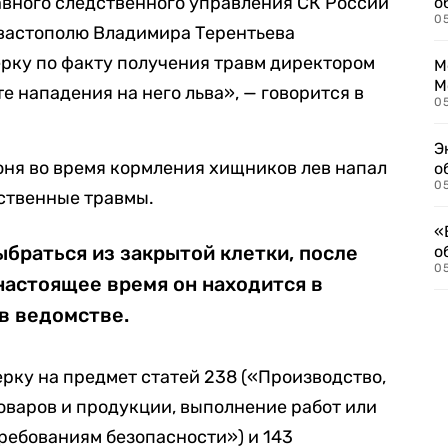
авного следственного управления СК России
о
0
евастополю Владимира Терентьева
рку по факту получения травм директором
М
М
те нападения на него льва», — говорится в
05
Э
июня во время кормления хищников лев напал
о
05
ственные травмы.
«
браться из закрытой клетки, после
о
05
 настоящее время он находится в
в ведомстве.
рку на предмет статей 238 («Производство,
товаров и продукции, выполнение работ или
требованиям безопасности») и 143