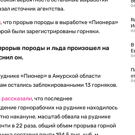
о
06
зал источник агентства.
R
л
, что прорыв породы в выработке «Пионера»
И
орой были зарегистрированы горняки.
0
В
прорыв породы и льда произошел на
Е
снил он.
06
П
руднике «Пионер» в Амурской области
о
06
там остались заблокированными 13 горняков.
а
рассказали
, что последнее
дение горнорабочих на руднике находилось
естно накануне, масштаб обвала на руднике
чти в 22 раза, общий объем прорыва горной
ика составил почти 194,5 тыс. куб. м.