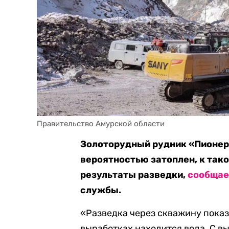
Правительство Амурской области
Золоторудный рудник «Пионер»
вероятностью затоплен, к так
результаты разведки,
сообщае
службы.
«Разведка через скважину показа
выработках находится вода. С в