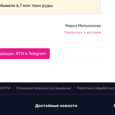
обывали 6,7 млн тонн руды.
Мария Мельникова
Связаться с автором
дящее. RTVI в Telegram
И RTVI
|
Пользовательское соглашение
|
Политика обработки
Достойные новости