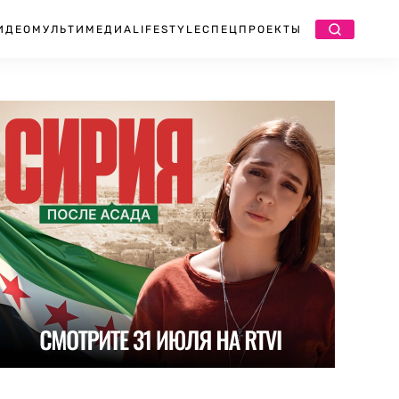
ИДЕО
МУЛЬТИМЕДИА
LIFESTYLE
СПЕЦПРОЕКТЫ