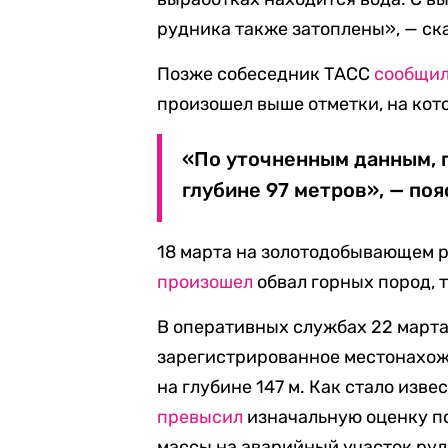
рудника также затоплены», — ска
Позже собеседник ТАСС
сообщи
произошел выше отметки, на кот
«По уточненным данным, 
глубине 97 метров», — поя
18 марта на золотодобывающем 
произошел
обвал горных пород, 
В оперативных службах 22 март
зарегистрированное местонахож
на глубине 147 м. Как стало изв
превысил
изначальную оценку по
массы на аварийный участок рудн