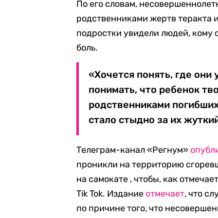
По его словам, несовершеннолет
родственниками жертв теракта и
подростки увидели людей, кому 
боль.
«Хочется понять, где они 
понимать, что ребенок тв
родственниками погибших 
стало стыдно за их жутки
Телеграм-канал «Регнум»
опубл
проникли на территорию сгоревш
на самокате , чтобы, как отмечае
Tik Tok. Издание
отмечает
, что с
по причине того, что несоверше