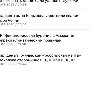
спользовать Starlink для ударов вглубь РФ
7.08.2026 / 20:58
таршего сына Кадырова удостоили звания
ероя Чечни
.08.2026 / 20:31
РГ финансировала бурение в Амазонии
опреки климатическим правилам
.08.2026 / 19:50
ир, деньги, жилье: как «российская мечта»
асколола сторонников ЕР, КПРФ и ЛДПР
.08.2026 / 19:33