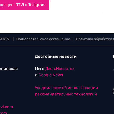
дящее. RTVI в Telegram
И RTVI
|
Пользовательское соглашение
|
Политика обработки
Достойные новости
Ленинская
Мы в
Дзен.Новостях
и
Google.News
Уведомление об использовании
рекомендательных технологий
vi.com
.com