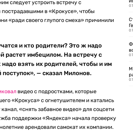
и
ним следует устроить встречу с
0
 пострадавшими в «Крокусе», чтобы
С
они «ради своего глупого смеха» причинили
Г
07
Ф
учатся и кто родители? Это ж надо
в
ой растет имбецилом. На встречу с
07
надо взять их родителей, чтобы и им
М
й поступок», — сказал Милонов.
р
07
иковал
видео с подростками, которые
его «Крокуса» с огнетушителем и катались
т канал, «снять забавное видео» для соцсети
лужба поддержки «Яндекса» начала проверку
ннолетние арендовали самокат их компании.