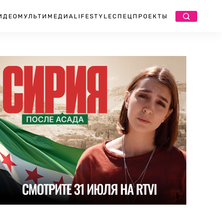
ИДЕО
МУЛЬТИМЕДИА
LIFESTYLE
СПЕЦПРОЕКТЫ