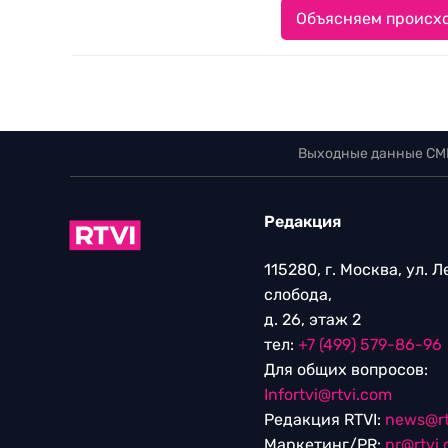
Объясняем происхо
Выходные данные СМ
Редакция
115280, г. Москва, ул. 
слобода,
д. 26, этаж 2
тел:
+7 (499) 579-86-96
Для общих вопросов:
Infortvi@rtvi.com
Редакция RTVI:
news@rt
Маркетинг/PR:
pr@rtvi