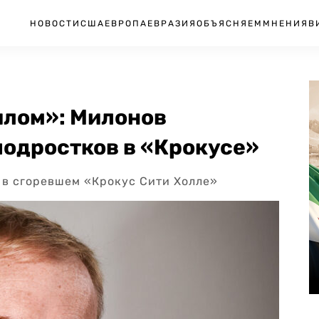
НОВОСТИ
США
ЕВРОПА
ЕВРАЗИЯ
ОБЪЯСНЯЕМ
МНЕНИЯ
В
илом»: Милонов
подростков в «Крокусе»
 в сгоревшем «Крокус Сити Холле»