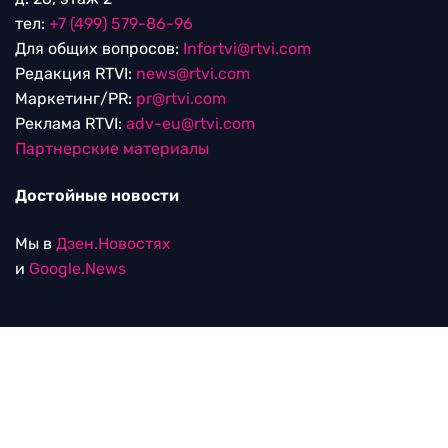
тел:
+7 (499) 579-86-96
Для общих вопросов:
Infortvi@rtvi.com
Редакция RTVI:
news@rtvi.com
Маркетинг/PR:
pr@rtvi.com
Реклама RTVI:
adv-eu@rtvi.com
Партнерские материалы
Достойные новости
Мы в
Дзен.Новостях
и
Google.News
Уведомление об использовании рекомендательных
технологий
RTVI в соцсетях