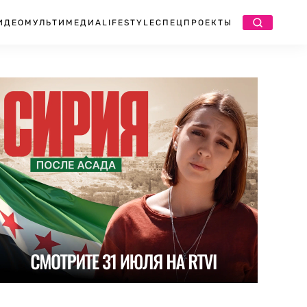
ИДЕО
МУЛЬТИМЕДИА
LIFESTYLE
СПЕЦПРОЕКТЫ