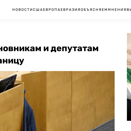
НОВОСТИ
США
ЕВРОПА
ЕВРАЗИЯ
ОБЪЯСНЯЕМ
МНЕНИЯ
В
новникам и депутатам
аницу