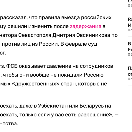
о
06
 рассказал, что правила выезда российских
R
И
ицу решили изменить после
задержания
в
0
рнатора Севастополя Дмитрия Овсянникова по
против лиц из России. В феврале суд
В
Е
ог.
06
rs, ФСБ оказывает давление на сотрудников
П
о
 чтобы они вообще не покидали Россию,
06
емых «дружественных» стран, которые не
.
оехать, даже в Узбекистан или Беларусь на
ехать, только если у вас есть разрешение», —
нтства.