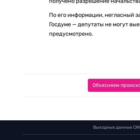
получено разрешение начальства
По его информации, негласный за
Госдуме — депутаты не могут вые
предусмотрено.
Объясняем происхо
Выходные данные СМ