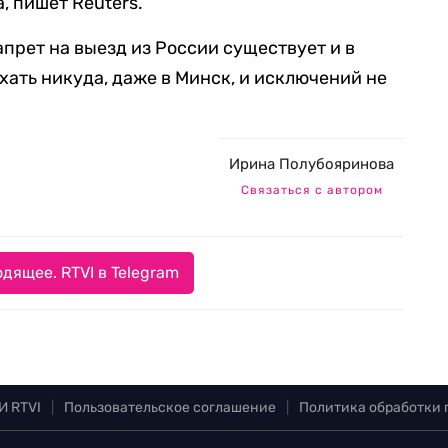
, пишет Reuters.
прет на выезд из России существует и в
хать никуда, даже в Минск, и исключений не
Ирина Полубояринова
Связаться с автором
дящее. RTVI в Telegram
И RTVI
|
Пользовательское соглашение
|
Политика обработки